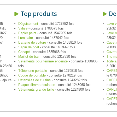
Top produits
De
35
Déguisement
- consulté 1727852 fois
Lave-v
10h15
Valise
- consulté 1708573 fois
23h32
10h27
Papier peint
- consulté 1547905 fois
Lave m
29
Luminaire
- consulté 1487042 fois
23h32
57
Batterie de voiture
- consulté 1453910 fois
Cuvett
Sapin de noël
- consulté 1407667 fois
20h38
Canapé
- consulté 1385968 fois
Cuvett
4
Maillot de bain
- consulté 1317830 fois
The m
44
Vêtements pour femme enceinte
- consulté 1300985
Toile 
 à 23h50
fois
à 20h1
55
Téléphone portable
- consulté 1279518 fois
CAFET
 16h50
Coque de portable
- consulté 1270219 fois
le 07/
- ajouté
Ustensiles de cuisine
- consulté 1243282 fois
CAFET
Plaque d'immatriculation
- consulté 1243068 fois
recher
Vêtements grande taille
- consulté 1224900 fois
CAFET
07/08/
CAFET
recher