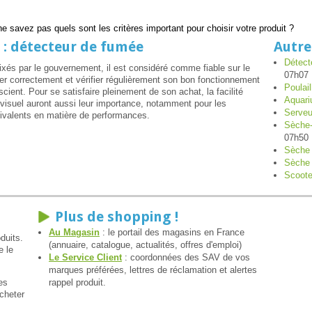
e savez pas quels sont les critères important pour choisir votre produit ?
 : détecteur de fumée
Autre
Détect
fixés par le gouvernement, il est considéré comme fiable sur le
07h07
ller correctement et vérifier régulièrement son bon fonctionnement
Poulail
scient. Pour se satisfaire pleinement de son achat, la facilité
Aquar
ect visuel auront aussi leur importance, notamment pour les
Serve
ivalents en matière de performances.
Sèche-
07h50
Sèche 
Sèche
Scoote
Plus de shopping !
Au Magasin
: le portail des magasins en France
duits.
(annuaire, catalogue, actualités, offres d'emploi)
e le
Le Service Client
: coordonnées des SAV de vos
marques préférées, lettres de réclamation et alertes
es
rappel produit.
cheter