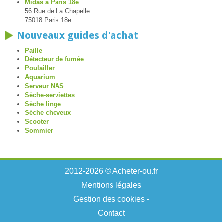
Midas à Paris 18e
56 Rue de La Chapelle
75018 Paris 18e
Nouveaux guides d'achat
Paille
Détecteur de fumée
Poulailler
Aquarium
Serveur NAS
Sèche-serviettes
Sèche linge
Sèche cheveux
Scooter
Sommier
2012-2026 © Acheter-ou.fr
Mentions légales
Gestion des cookies
-
Contact