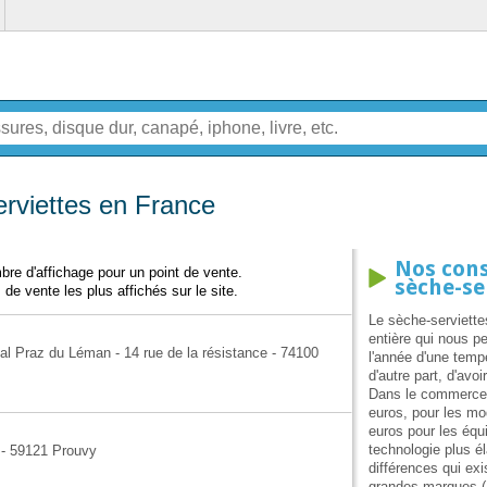
rviettes en France
Nos cons
re d'affichage pour un point de vente.
sèche-se
 de vente les plus affichés sur le site.
Le sèche-serviette
entière qui nous pe
l Praz du Léman - 14 rue de la résistance - 74100
l'année d'une temp
d'autre part, d'avo
Dans le commerce, 
euros, pour les m
euros pour les éq
technologie plus é
e - 59121 Prouvy
différences qui ex
grandes marques (Ac