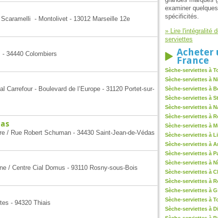
examiner quelques 
spécificités.
 Scaramelli - Montolivet - 13012 Marseille 12e
» Lire l'intégralit
serviettes
Acheter 
s - 34440 Colombiers
France
Sèche-serviettes à 
Sèche-serviettes à N
 Carrefour - Boulevard de l’Europe - 31120 Portet-sur-
Sèche-serviettes à 
Sèche-serviettes à S
Sèche-serviettes à N
Sèche-serviettes à 
das
Sèche-serviettes à M
ière / Rue Robert Schuman - 34430 Saint-Jean-de-Védas
Sèche-serviettes à Li
Sèche-serviettes à 
Sèche-serviettes à P
Sèche-serviettes à 
nne / Centre Cial Domus - 93110 Rosny-sous-Bois
Sèche-serviettes à 
Sèche-serviettes à 
Sèche-serviettes à 
Sèche-serviettes à T
tes - 94320 Thiais
Sèche-serviettes à D