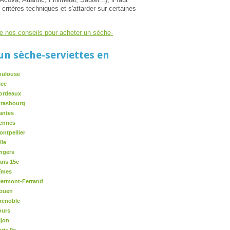
critères techniques et s'attarder sur certaines
é de nos conseils pour acheter un sèche-
un sèche-serviettes en
Toulouse
ice
Bordeaux
trasbourg
antes
Rennes
ontpellier
lle
Angers
aris 15e
Nîmes
Clermont-Ferrand
Rouen
Grenoble
ours
ijon