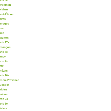
ris 9e
Perpignan
Le Mans
aint-Étienne
Reims
Limoges
rest
Caen
Avignon
aris 17e
Besançon
ris 8e
Nancy
yon 2e
etz
rléans
aris 16e
Aix-en-Provence
Quimper
itiers
Amiens
yon 3e
ris 6e
éziers