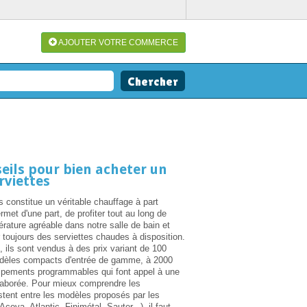
AJOUTER VOTRE COMMERCE
eils pour bien acheter un
rviettes
s constitue un véritable chauffage à part
rmet d'une part, de profiter tout au long de
érature agréable dans notre salle de bain et
ir toujours des serviettes chaudes à disposition.
ils sont vendus à des prix variant de 100
odèles compacts d'entrée de gamme, à 2000
uipements programmables qui font appel à une
laborée. Pour mieux comprendre les
istent entre les modèles proposés par les
ova, Atlantic, Finimétal, Sauter...), il faut