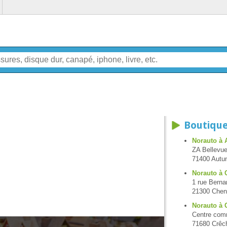
Boutique
Norauto à 
ZA Bellevue
71400 Autu
Norauto à
1 rue Berna
21300 Che
Norauto à 
Centre comm
71680 Crêc