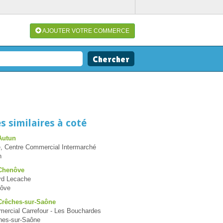
AJOUTER VOTRE COMMERCE
s similaires à coté
Autun
, Centre Commercial Intermarché
n
 Chenôve
rd Lecache
nôve
Crêches-sur-Saône
ercial Carrefour - Les Bouchardes
hes-sur-Saône