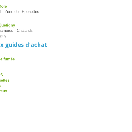
Dole
l - Zone des Epenottes
Quetigny
rrières - Chalands
igny
x guides d'achat
de fumée
AS
iettes
e
veux