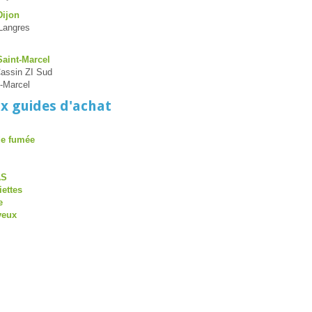
Dijon
Langres
Saint-Marcel
assin ZI Sud
-Marcel
x guides d'achat
de fumée
AS
iettes
e
veux