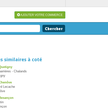
AJOUTER VOTRE COMMERCE
s similaires à coté
Quetigny
rrières - Chalands
igny
 Chenôve
rd Lecache
nôve
 Besançon
tin
ançon