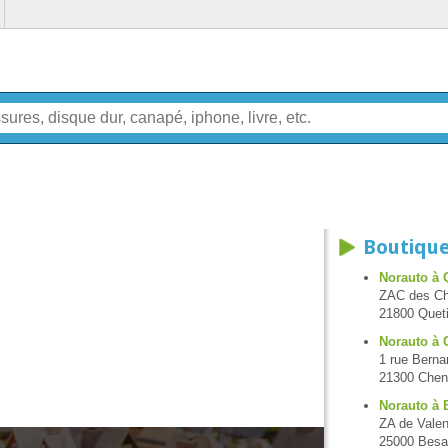
Boutique
Norauto à 
ZAC des Cha
21800 Quet
Norauto à
1 rue Berna
21300 Che
Norauto à
ZA de Valen
25000 Bes