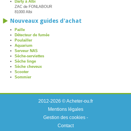
Darty à Albi
ZAC de FONLABOUR
81000 Albi
Nouveaux guides d'achat
Paille
Détecteur de fumée
Poulailler
Aquarium
Serveur NAS
Sèche-serviettes
Sèche linge
Sèche cheveux
Scooter
Sommier
2012-2026 © Acheter-ou.fr
Mentions légales
Gestion des cookies
-
Contact