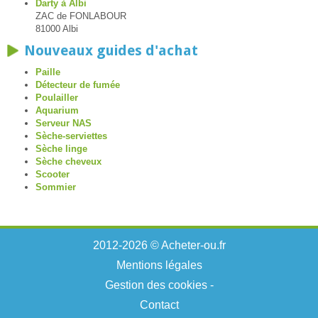
Darty à Albi
ZAC de FONLABOUR
81000 Albi
Nouveaux guides d'achat
Paille
Détecteur de fumée
Poulailler
Aquarium
Serveur NAS
Sèche-serviettes
Sèche linge
Sèche cheveux
Scooter
Sommier
2012-2026 © Acheter-ou.fr
Mentions légales
Gestion des cookies
-
Contact