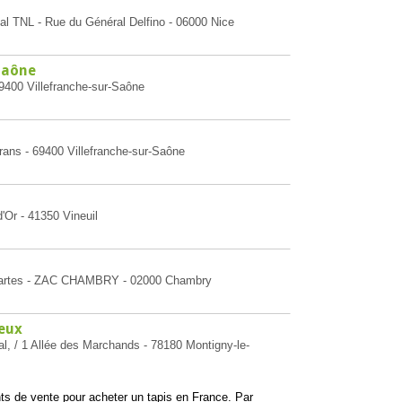
al TNL - Rue du Général Delfino - 06000 Nice
Saône
9400 Villefranche-sur-Saône
rans - 69400 Villefranche-sur-Saône
'Or - 41350 Vineuil
escartes - ZAC CHAMBRY - 02000 Chambry
eux
l, / 1 Allée des Marchands - 78180 Montigny-le-
nts de vente pour acheter un tapis en France. Par