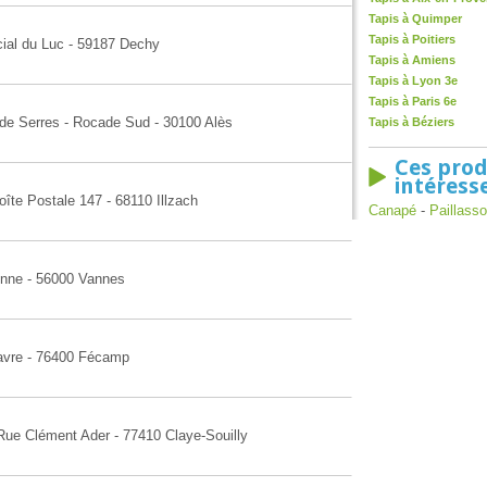
Tapis à Quimper
Tapis à Poitiers
ial du Luc - 59187 Dechy
Tapis à Amiens
Tapis à Lyon 3e
Tapis à Paris 6e
r de Serres - Rocade Sud - 30100 Alès
Tapis à Béziers
Ces prod
intéress
îte Postale 147 - 68110 Illzach
Canapé
-
Paillass
 Anne - 56000 Vannes
Havre - 76400 Fécamp
 Rue Clément Ader - 77410 Claye-Souilly