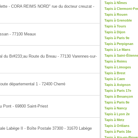
Tapis à Nîmes
illette - CORA REIMS NORD" rue du docteur creuzat -
Tapis à Clermont-Fe
Tapis à Rouen
Tapis à Grenoble
Tapis à Tours
Tapis à Dijon
essan - 77100 Meaux
Tapis à Paris 9e
Tapis à Perpignan
Tapis à Le Mans
Tapis à Saint-Étienn
al du Br#233;au Route du Breau - 77130 Varennes-sur-
Tapis à Reims
Tapis à Limoges
Tapis à Brest
Tapis à Caen
Route départemental 1 - 72400 Cherré
Tapis à Avignon
Tapis à Paris 17e
Tapis à Besançon
Tapis à Paris 8e
 Pont - 69800 Saint-Priest
Tapis à Nancy
Tapis à Lyon 2e
Tapis à Metz
Tapis à Orléans
ale Labège II - Boîte Postale 37300 - 31670 Labège
Tapis à Paris 16e
Tapis à Aix-en-Prov