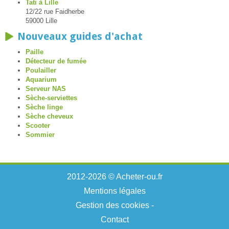
Tati à Lille
12/22 rue Faidherbe
59000 Lille
Nouveaux guides d'achat
Paille
Détecteur de fumée
Poulailler
Aquarium
Serveur NAS
Sèche-serviettes
Sèche linge
Sèche cheveux
Scooter
Sommier
2012-2026 © Acheter-ou.fr
Mentions légales
Gestion des cookies
-
Contact