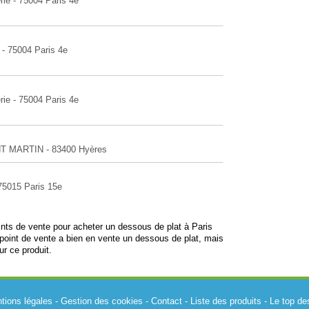
rie - 75004 Paris 4e
 - 75004 Paris 4e
rie - 75004 Paris 4e
NT MARTIN - 83400 Hyères
 75015 Paris 15e
oints de vente pour acheter un dessous de plat à Paris
oint de vente a bien en vente un dessous de plat, mais
ur ce produit.
tions légales
-
Gestion des cookies
-
Contact
-
Liste des produits
-
Le top de