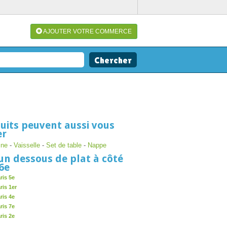
AJOUTER VOTRE COMMERCE
uits peuvent aussi vous
er
ine
-
Vaisselle
-
Set de table
-
Nappe
un dessous de plat à côté
 6e
ris 5e
ris 1er
ris 4e
ris 7e
ris 2e