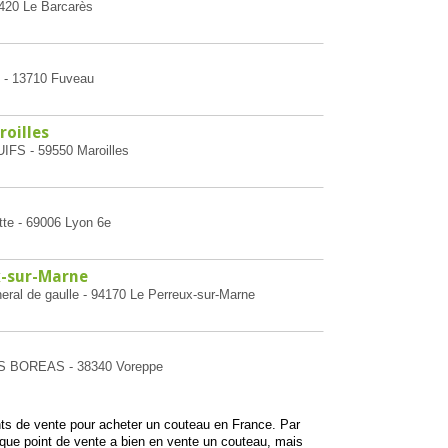
6420 Le Barcarès
e - 13710 Fuveau
oilles
IFS - 59550 Maroilles
tte - 69006 Lyon 6e
-sur-Marne
eral de gaulle - 94170 Le Perreux-sur-Marne
ES BOREAS - 38340 Voreppe
ints de vente pour acheter un couteau en France. Par
aque point de vente a bien en vente un couteau, mais