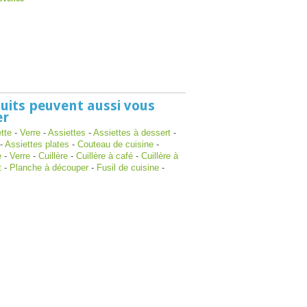
uits peuvent aussi vous
er
tte
-
Verre
-
Assiettes
-
Assiettes à dessert
-
-
Assiettes plates
-
Couteau de cuisine
-
e
-
Verre
-
Cuillère
-
Cuillère à café
-
Cuillère à
t
-
Planche à découper
-
Fusil de cuisine
-