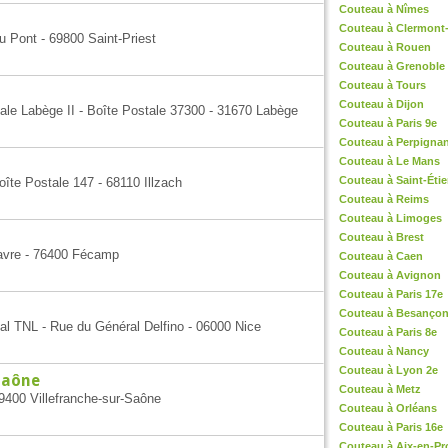
Couteau à Nîmes
Couteau à Clermont
 Pont - 69800 Saint-Priest
Couteau à Rouen
Couteau à Grenoble
Couteau à Tours
Couteau à Dijon
ale Labège II - Boîte Postale 37300 - 31670 Labège
Couteau à Paris 9e
Couteau à Perpigna
Couteau à Le Mans
Couteau à Saint-Éti
îte Postale 147 - 68110 Illzach
Couteau à Reims
Couteau à Limoges
Couteau à Brest
Havre - 76400 Fécamp
Couteau à Caen
Couteau à Avignon
Couteau à Paris 17e
Couteau à Besanço
al TNL - Rue du Général Delfino - 06000 Nice
Couteau à Paris 8e
Couteau à Nancy
Couteau à Lyon 2e
Saône
Couteau à Metz
9400 Villefranche-sur-Saône
Couteau à Orléans
Couteau à Paris 16e
Couteau à Aix-en-P