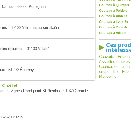
Couteau à Quimper
 Barthez - 66000 Perpignan
Couteau à Poitiers
Couteau à Amiens
Couteau à Lyon 3e
rans - 69400 Villefranche-sur-Saône
Couteau à Paris 6e
Couteau à Béziers
Ces prod
rtes épluches - 91100 Villabé
intéress
Couverts
-
Fourche
Assiettes creuses
Couteau de cuisin
eaux - 51200 Épernay
soupe
-
Bol
-
Foue
Mandoline
e-Châtel
hautes vignes Rond point St Nicolas - 91940 Gometz-
- 62620 Barlin