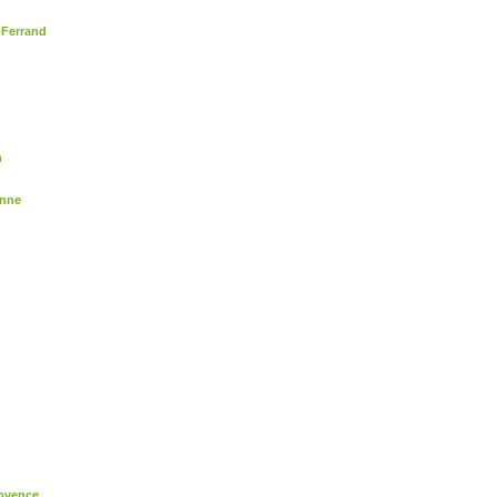
-Ferrand
n
enne
n
rovence