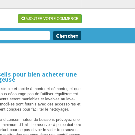
AJOUTER VOTRE COMMERCE
eils pour bien acheter une
geuse
it simple et rapide à monter et démonter, et que
ous décourage pas de l'utiliser régulièrement.
ents seront maniables et lavables au lave-
s modèles sont fournis avec des accessoires et
nt conçues pour faciliter le nettoyage).
rand consommateur de boissons prévoyez une
 minimum d'1,5L. Le réservoir à pulpe doit être
tant pour ne pas devoir le vider trop souvent.
 de mettre des agrumes dans une centrifugeuse