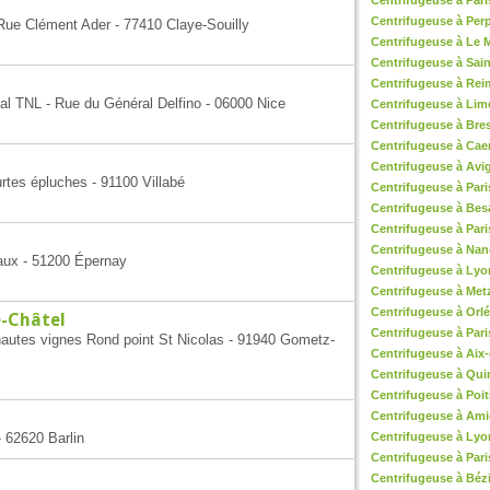
Centrifugeuse à Pari
Centrifugeuse à Per
 Rue Clément Ader - 77410 Claye-Souilly
Centrifugeuse à Le 
Centrifugeuse à Sain
Centrifugeuse à Rei
al TNL - Rue du Général Delfino - 06000 Nice
Centrifugeuse à Li
Centrifugeuse à Bre
Centrifugeuse à Cae
Centrifugeuse à Av
rtes épluches - 91100 Villabé
Centrifugeuse à Pari
Centrifugeuse à Be
Centrifugeuse à Pari
Centrifugeuse à Nan
eaux - 51200 Épernay
Centrifugeuse à Lyo
Centrifugeuse à Met
Centrifugeuse à Orl
e-Châtel
Centrifugeuse à Pari
hautes vignes Rond point St Nicolas - 91940 Gometz-
Centrifugeuse à Aix
Centrifugeuse à Qu
Centrifugeuse à Poit
Centrifugeuse à Am
- 62620 Barlin
Centrifugeuse à Lyo
Centrifugeuse à Pari
Centrifugeuse à Béz