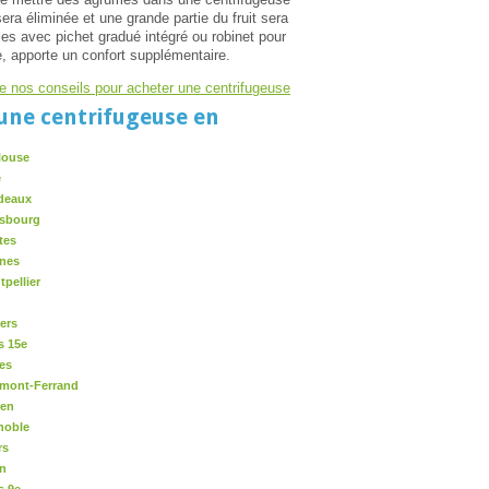
sera éliminée et une grande partie du fruit sera
s avec pichet gradué intégré ou robinet pour
e, apporte un confort supplémentaire.
é de nos conseils pour acheter une centrifugeuse
une centrifugeuse en
louse
e
rdeaux
asbourg
tes
nnes
pellier
ers
s 15e
es
rmont-Ferrand
uen
noble
rs
on