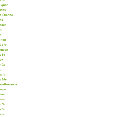
s 9e
pignan
Mans
t-Étienne
ms
moges
st
n
ignon
s 17e
sançon
s 8e
cy
n 2e
z
éans
s 16e
-en-Provence
imper
iers
iens
n 3e
s 6e
iers