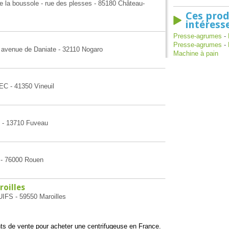
 la boussole - rue des plesses - 85180 Château-
Ces prod
intéress
Presse-agrumes
-
Presse-agrumes
-
, avenue de Daniate - 32110 Nogaro
Machine à pain
C - 41350 Vineuil
e - 13710 Fuveau
 - 76000 Rouen
oilles
IFS - 59550 Maroilles
ints de vente pour acheter une centrifugeuse en France.