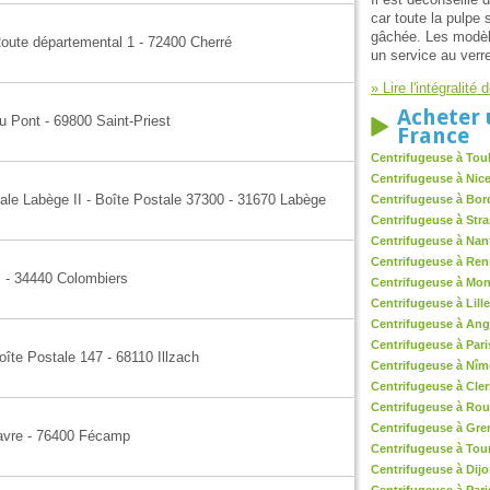
car toute la pulpe 
gâchée. Les modèle
Route départemental 1 - 72400 Cherré
un service au verr
» Lire l'intégralit
Acheter 
 Pont - 69800 Saint-Priest
France
Centrifugeuse à Tou
Centrifugeuse à Nic
ale Labège II - Boîte Postale 37300 - 31670 Labège
Centrifugeuse à Bo
Centrifugeuse à Str
Centrifugeuse à Nan
Centrifugeuse à Re
s - 34440 Colombiers
Centrifugeuse à Mont
Centrifugeuse à Lille
Centrifugeuse à Ang
Centrifugeuse à Pari
îte Postale 147 - 68110 Illzach
Centrifugeuse à Nîm
Centrifugeuse à Cle
Centrifugeuse à Ro
Centrifugeuse à Gre
Havre - 76400 Fécamp
Centrifugeuse à Tou
Centrifugeuse à Dij