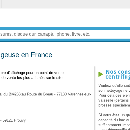
fugeuse en France
Nos cons
re d'affichage pour un point de vente.
centrifu
 de vente les plus affichés sur le site.
Vérifiez qu'elle so
son nettoyage ne v
al du Br#233;au Route du Breau - 77130 Varennes-sur-
Pour cela ces élém
vaisselle (certain
brosses spécialeme
Si vous êtes un g
capacité du bac au
e - 59121 Prouvy
suffisamment impor
Il est déconseillé