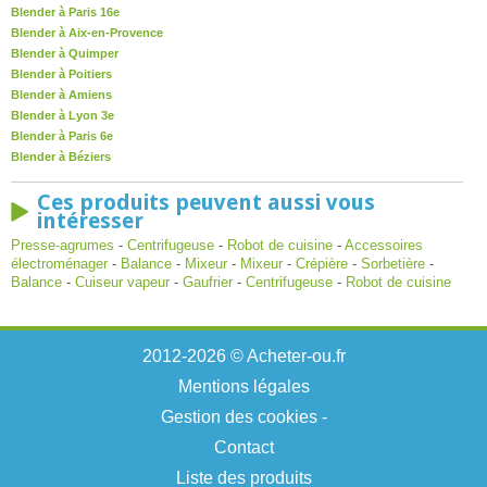
Blender à Paris 16e
Blender à Aix-en-Provence
Blender à Quimper
Blender à Poitiers
Blender à Amiens
Blender à Lyon 3e
Blender à Paris 6e
Blender à Béziers
Ces produits peuvent aussi vous
intéresser
Presse-agrumes
-
Centrifugeuse
-
Robot de cuisine
-
Accessoires
électroménager
-
Balance
-
Mixeur
-
Mixeur
-
Crépière
-
Sorbetière
-
Balance
-
Cuiseur vapeur
-
Gaufrier
-
Centrifugeuse
-
Robot de cuisine
2012-2026 © Acheter-ou.fr
Mentions légales
Gestion des cookies
-
Contact
Liste des produits