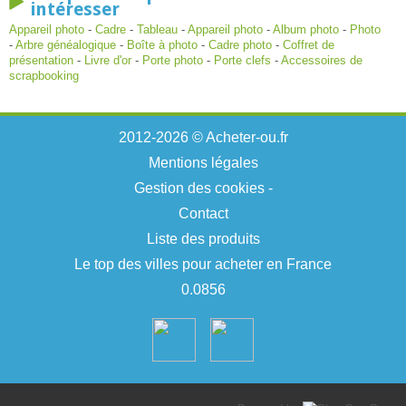
intéresser
Appareil photo
-
Cadre
-
Tableau
-
Appareil photo
-
Album photo
-
Photo
-
Arbre généalogique
-
Boîte à photo
-
Cadre photo
-
Coffret de
présentation
-
Livre d'or
-
Porte photo
-
Porte clefs
-
Accessoires de
scrapbooking
2012-2026 © Acheter-ou.fr
Mentions légales
Gestion des cookies
-
Contact
Liste des produits
Le top des villes pour acheter en France
0.0856