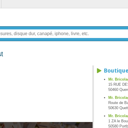
st
Boutique
Mr. Bricol
15 RUE D
50460 Querq
Mr. Bricol
Route de Ba
50630 Quet
Mr. Bricola
1 ZA le Bou
50580 Portb