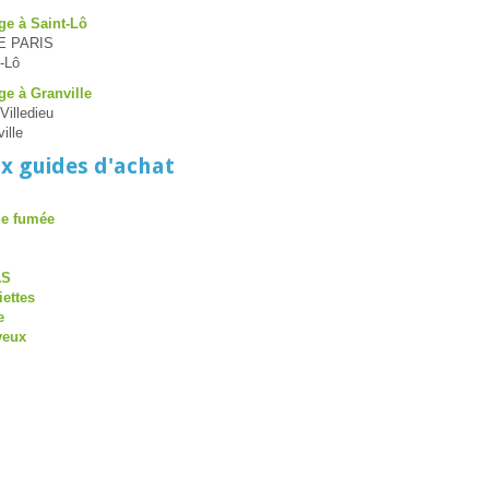
ge à Saint-Lô
E PARIS
-Lô
ge à Granville
Villedieu
ille
x guides d'achat
de fumée
AS
iettes
e
veux