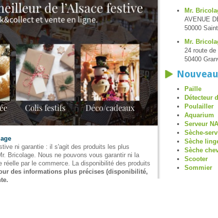
Mr. Bricola
AVENUE D
50000 Saint
Mr. Bricola
24 route de 
50400 Granv
Nouveau
Paille
Détecteur 
Poulailler
Aquarium
Serveur N
Sèche-serv
lage
Sèche ling
tive ni garantie : il s'agit des produits les plus
Sèche che
Mr. Bricolage. Nous ne pouvons vous garantir ni la
Scooter
e réelle par le commerce. La disponibilité des produits
Sommier
our des informations plus précises (disponibilité,
te.