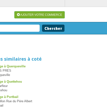
AJOUTER VOTRE COMMERCE
s similaires à coté
age à Querqueville
ES PRES
ueville
age à Quettehou
rfleur
tehou
ge à Portbail
illon Rue du Père Albert
ail