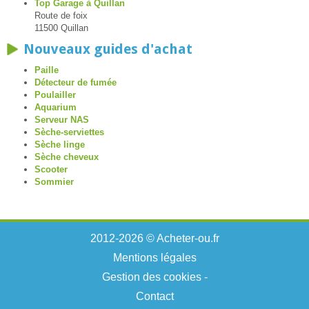
Top Garage à Quillan
Route de foix
11500 Quillan
Nouveaux guides d'achat
Paille
Détecteur de fumée
Poulailler
Aquarium
Serveur NAS
Sèche-serviettes
Sèche linge
Sèche cheveux
Scooter
Sommier
2012-2026 © Acheter-ou.fr
Mentions légales
Gestion des cookies
-
Contact