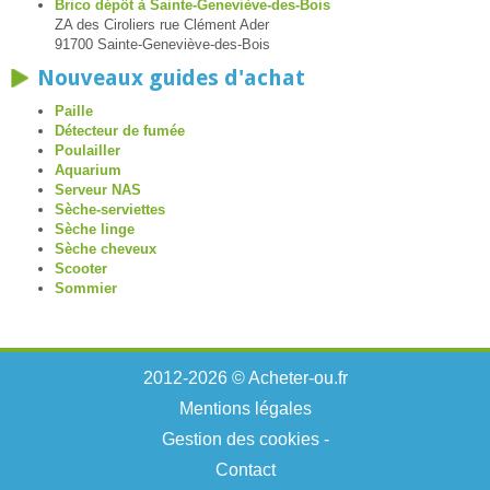
Brico dépôt à Sainte-Geneviève-des-Bois
ZA des Ciroliers rue Clément Ader
91700 Sainte-Geneviève-des-Bois
Nouveaux guides d'achat
Paille
Détecteur de fumée
Poulailler
Aquarium
Serveur NAS
Sèche-serviettes
Sèche linge
Sèche cheveux
Scooter
Sommier
2012-2026 © Acheter-ou.fr
Mentions légales
Gestion des cookies
-
Contact