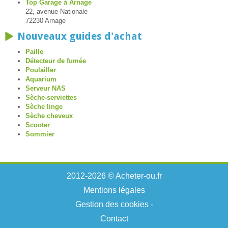
Top Garage à Arnage
22, avenue Nationale
72230 Arnage
Nouveaux guides d'achat
Paille
Détecteur de fumée
Poulailler
Aquarium
Serveur NAS
Sèche-serviettes
Sèche linge
Sèche cheveux
Scooter
Sommier
2012-2026 © Acheter-ou.fr
Mentions légales
Gestion des cookies
-
Contact