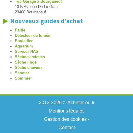
Top Garage à Bourganeuf
13 B Avenue De La Gare
23400 Bourganeuf
Nouveaux guides d'achat
Paille
Détecteur de fumée
Poulailler
Aquarium
Serveur NAS
Sèche-serviettes
Sèche linge
Sèche cheveux
Scooter
Sommier
2012-2026 © Acheter-ou.fr
Mentions légales
Gestion des cookies
-
Contact