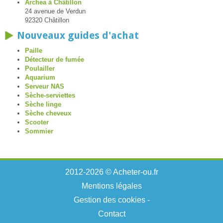
Archea à Châtillon
24 avenue de Verdun
92320 Châtillon
Nouveaux guides d'achat
Paille
Détecteur de fumée
Poulailler
Aquarium
Serveur NAS
Sèche-serviettes
Sèche linge
Sèche cheveux
Scooter
Sommier
2012-2026 © Acheter-ou.fr
Mentions légales
Gestion des cookies
-
Contact