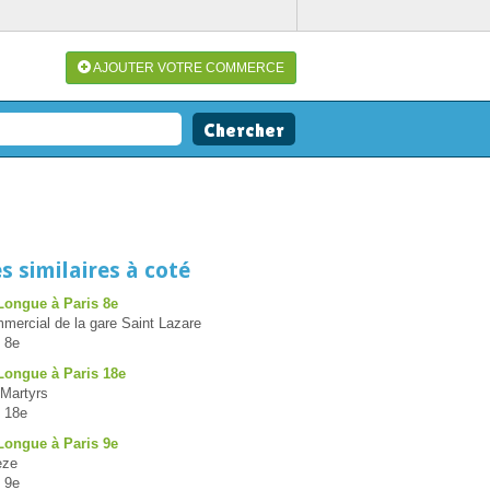
AJOUTER VOTRE COMMERCE
s similaires à coté
Longue à Paris 8e
ercial de la gare Saint Lazare
 8e
Longue à Paris 18e
 Martyrs
 18e
Longue à Paris 9e
èze
 9e