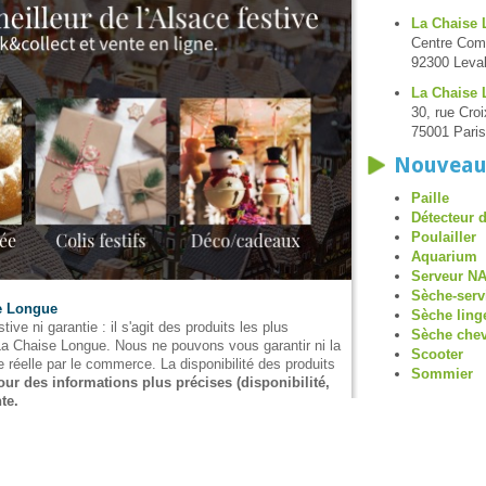
La Chaise 
Centre Comm
92300 Leval
La Chaise 
30, rue Cro
75001 Paris
Nouveau
Paille
Détecteur 
Poulailler
Aquarium
Serveur N
Sèche-serv
se Longue
Sèche ling
tive ni garantie : il s'agit des produits les plus
Sèche che
 La Chaise Longue. Nous ne pouvons vous garantir ni la
Scooter
e réelle par le commerce. La disponibilité des produits
Sommier
our des informations plus précises (disponibilité,
te.