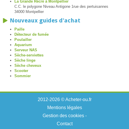
La Grande Récré à Montpellier
C.C. le polygone Niveau Antigone 1rue des pertuisannes
34000 Montpellier
Nouveaux guides d'achat
Paille
Détecteur de fumée
Poulailler
Aquarium
Serveur NAS
Sèche-serviettes
Sèche linge
Sèche cheveux
Scooter
Sommier
2012-2026 © Acheter-ou.fr
Mentions légales
Gestion des cookies
-
Contact