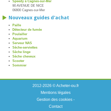
Speedy à Cagnes-sur-Mer
90 AVENUE DE NICE
06800 Cagnes-sur-Mer
Nouveaux guides d'achat
Paille
Détecteur de fumée
Poulailler
Aquarium
Serveur NAS
Sèche-serviettes
Sèche linge
Sèche cheveux
Scooter
Sommier
2012-2026 © Acheter-ou.fr
Mentions légales
Gestion des cookies
-
Contact