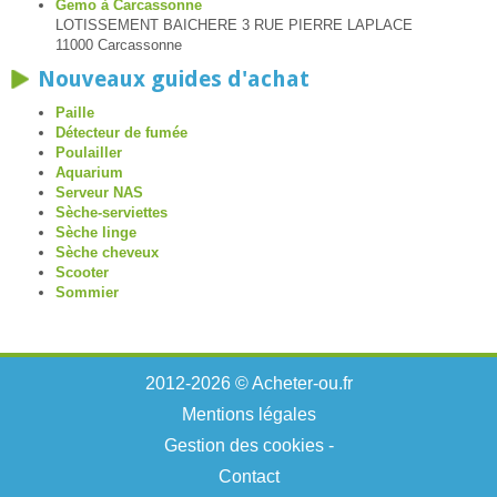
Gemo à Carcassonne
LOTISSEMENT BAICHERE 3 RUE PIERRE LAPLACE
11000 Carcassonne
Nouveaux guides d'achat
Paille
Détecteur de fumée
Poulailler
Aquarium
Serveur NAS
Sèche-serviettes
Sèche linge
Sèche cheveux
Scooter
Sommier
2012-2026 © Acheter-ou.fr
Mentions légales
Gestion des cookies
-
Contact