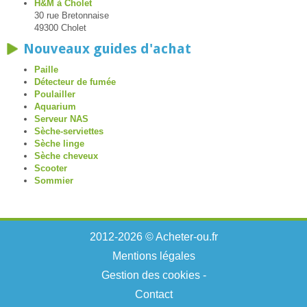
H&M à Cholet
30 rue Bretonnaise
49300 Cholet
Nouveaux guides d'achat
Paille
Détecteur de fumée
Poulailler
Aquarium
Serveur NAS
Sèche-serviettes
Sèche linge
Sèche cheveux
Scooter
Sommier
2012-2026 © Acheter-ou.fr
Mentions légales
Gestion des cookies
-
Contact