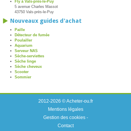
Fly à Vals-près-le-Puy
5 avenue Charles Massot
43750 Vals-près-le-Puy
Nouveaux guides d'achat
Paille
Détecteur de fumée
Poulailler
Aquarium
Serveur NAS
Sèche-serviettes
Sèche linge
Sèche cheveux
Scooter
Sommier
2012-2026 © Acheter-ou.fr
Mentions légales
Gestion des cookies
-
Contact