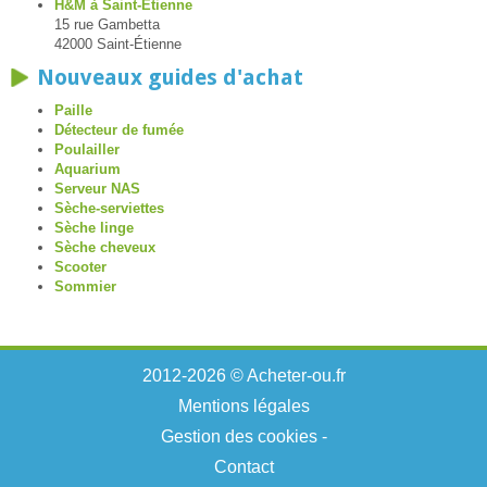
H&M à Saint-Étienne
15 rue Gambetta
42000 Saint-Étienne
Nouveaux guides d'achat
Paille
Détecteur de fumée
Poulailler
Aquarium
Serveur NAS
Sèche-serviettes
Sèche linge
Sèche cheveux
Scooter
Sommier
2012-2026 © Acheter-ou.fr
Mentions légales
Gestion des cookies
-
Contact