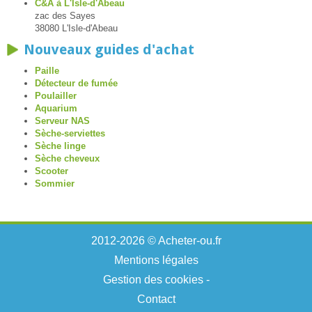
C&A à L'Isle-d'Abeau
zac des Sayes
38080 L'Isle-d'Abeau
Nouveaux guides d'achat
Paille
Détecteur de fumée
Poulailler
Aquarium
Serveur NAS
Sèche-serviettes
Sèche linge
Sèche cheveux
Scooter
Sommier
2012-2026 © Acheter-ou.fr
Mentions légales
Gestion des cookies
-
Contact