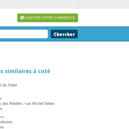
AJOUTER VOTRE COMMERCE
s similaires à coté
d du Soleil
s
des Abeilles / rue Michel Debre
es
ers
industrie
ers