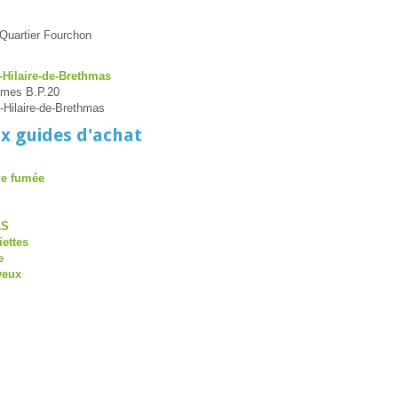
eQuartier Fourchon
-Hilaire-de-Brethmas
îmes B.P.20
-Hilaire-de-Brethmas
x guides d'achat
de fumée
AS
iettes
e
veux