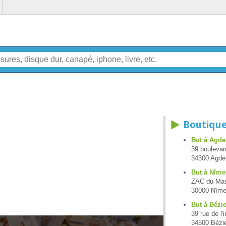
Boutique
But à Agde
39 boulevar
34300 Agde
But à Nîme
ZAC du Mas 
30000 Nîm
But à Bézi
39 rue de l'
34500 Bézi