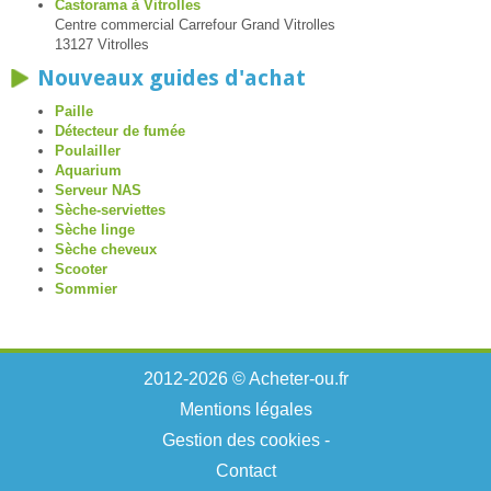
Castorama à Vitrolles
Centre commercial Carrefour Grand Vitrolles
13127 Vitrolles
Nouveaux guides d'achat
Paille
Détecteur de fumée
Poulailler
Aquarium
Serveur NAS
Sèche-serviettes
Sèche linge
Sèche cheveux
Scooter
Sommier
2012-2026 © Acheter-ou.fr
Mentions légales
Gestion des cookies
-
Contact