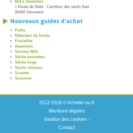
But à Sevenans
1 Route de Delle - Carrefour des oeufs frais
90400 Sevenans
Nouveaux guides d'achat
Paille
Détecteur de fumée
Poulailler
Aquarium
Serveur NAS
Sèche-serviettes
Sèche linge
Sèche cheveux
Scooter
Sommier
2012-2026 © Acheter-ou.fr
Mentions légales
Gestion des cookies
-
Contact