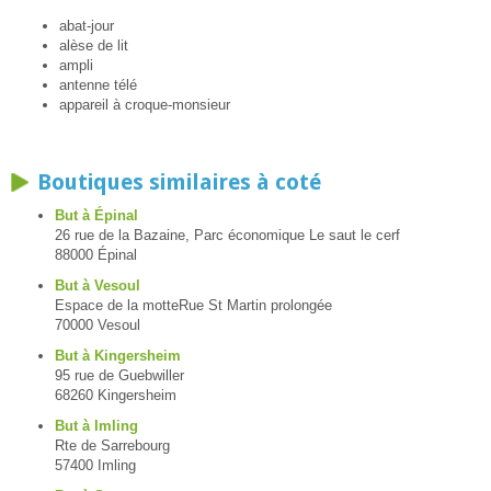
abat-jour
alèse de lit
ampli
antenne télé
appareil à croque-monsieur
Boutiques similaires à coté
But à Épinal
26 rue de la Bazaine, Parc économique Le saut le cerf
88000 Épinal
But à Vesoul
Espace de la motteRue St Martin prolongée
70000 Vesoul
But à Kingersheim
95 rue de Guebwiller
68260 Kingersheim
But à Imling
Rte de Sarrebourg
57400 Imling