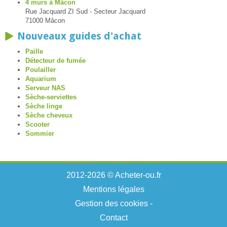
4 murs à Mâcon
Rue Jacquard ZI Sud - Secteur Jacquard
71000 Mâcon
Nouveaux guides d'achat
Paille
Détecteur de fumée
Poulailler
Aquarium
Serveur NAS
Sèche-serviettes
Sèche linge
Sèche cheveux
Scooter
Sommier
2012-2026 © Acheter-ou.fr
Mentions légales
Gestion des cookies
-
Contact