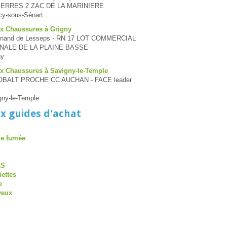
YERRES 2 ZAC DE LA MARINIERE
cy-sous-Sénart
ux Chaussures à Grigny
dinand de Lesseps - RN 17 LOT COMMERCIAL
NALE DE LA PLAINE BASSE
ny
ux Chaussures à Savigny-le-Temple
OBALT PROCHE CC AUCHAN - FACE leader
gny-le-Temple
x guides d'achat
de fumée
AS
iettes
e
veux