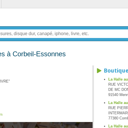
es à Corbeil-Essonnes
Boutique
La Halle a
IVRE"
RUE VICT
DE MC DO
91540 Men
La Halle a
RUE PIERR
INTERMA
om
77380 Combs
La Halle a