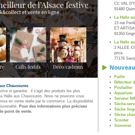
CC VAL D'
91480 Quin
La Halle a
13 rue Fer
ET ARTISA
91350 Grig
La Halle a
2 ALLEE C
price
77176 Savi
Nouveau
Paille
Détecteur 
 aux Chaussures
Poulailler
tive ni garantie : il s'agit des produits les plus
Aquarium
e La Halle aux Chaussures. Nous ne pouvons vous
Serveur N
a mise en vente réelle par le commerce. La disponibilité
Sèche-serv
isonnalité.
Pour des informations plus précises
Sèche ling
 le point de vente.
Sèche che
Scooter
Sommier