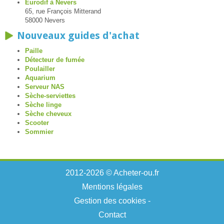
Eurodif à Nevers
65, rue François Mitterand
58000 Nevers
Nouveaux guides d'achat
Paille
Détecteur de fumée
Poulailler
Aquarium
Serveur NAS
Sèche-serviettes
Sèche linge
Sèche cheveux
Scooter
Sommier
2012-2026 © Acheter-ou.fr
Mentions légales
Gestion des cookies
-
Contact