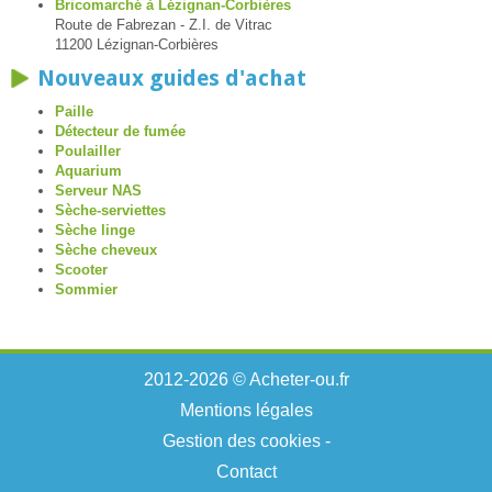
Bricomarché à Lézignan-Corbières
Route de Fabrezan - Z.I. de Vitrac
11200 Lézignan-Corbières
Nouveaux guides d'achat
Paille
Détecteur de fumée
Poulailler
Aquarium
Serveur NAS
Sèche-serviettes
Sèche linge
Sèche cheveux
Scooter
Sommier
2012-2026 © Acheter-ou.fr
Mentions légales
Gestion des cookies
-
Contact