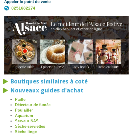
Appeler le point de vente
0251682274
Boutiques similaires à coté
Nouveaux guides d'achat
Paille
Détecteur de fumée
Poulailler
Aquarium
Serveur NAS
Sèche-serviettes
Sèche linge