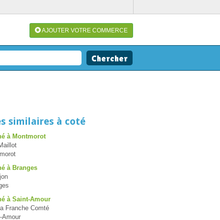
AJOUTER VOTRE COMMERCE
s similaires à coté
hé à Montmorot
aillot
morot
hé à Branges
jon
ges
é à Saint-Amour
la Franche Comté
t-Amour