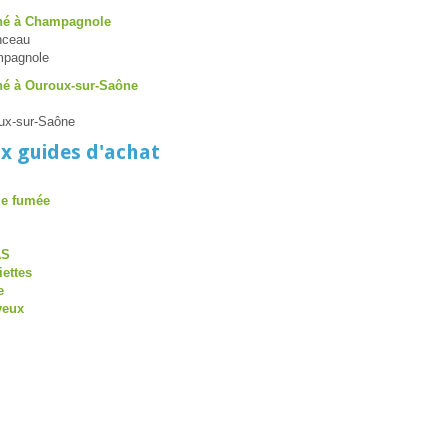
hé à Champagnole
nceau
mpagnole
é à Ouroux-sur-Saône
ux-sur-Saône
x guides d'achat
de fumée
AS
iettes
e
veux