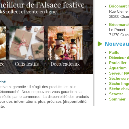
Bricomarc
Rue Cléme
39300 Cha
Bricomarch
Le Pranet
71370 Ouro
Nouveau
Paille
Détecteur 
Poulailler
Aquarium
Serveur N
Sèche-serv
rché
Sèche ling
tive ni garantie : il s'agit des produits les plus
Sèche che
 Bricomarché. Nous ne pouvons vous garantir ni la
Scooter
e réelle par le commerce. La disponibilité des produits
Sommier
our des informations plus précises (disponibilité,
te.