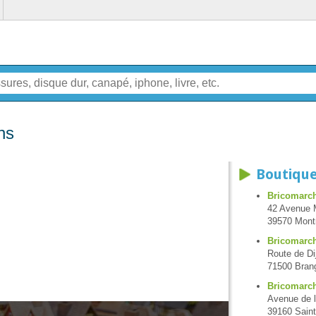
ns
Boutique
Bricomarc
42 Avenue M
39570 Mont
Bricomarc
Route de Di
71500 Bran
Bricomarch
Avenue de 
39160 Sain