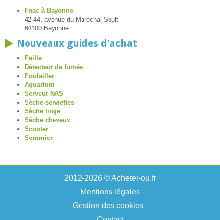
Fnac à Bayonne
42-44, avenue du Maréchal Soult
64100 Bayonne
Nouveaux guides d'achat
Paille
Détecteur de fumée
Poulailler
Aquarium
Serveur NAS
Sèche-serviettes
Sèche linge
Sèche cheveux
Scooter
Sommier
2012-2026 © Acheter-ou.fr
Mentions légales
Gestion des cookies
-
Contact