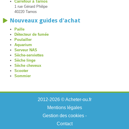
Carrefour à Tarnos
1 rue Gérard Philipe
40220 Tarnos
Nouveaux guides d'achat
Paille
Détecteur de fumée
Poulailler
Aquarium
Serveur NAS
Sèche-serviettes
Sèche linge
Sèche cheveux
Scooter
Sommier
2012-2026 © Acheter-ou.fr
Mentions légales
Gestion des cookies
-
Contact