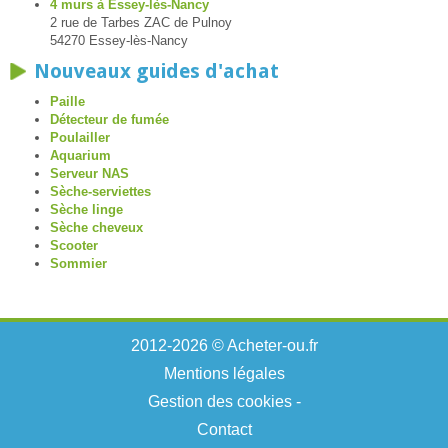
4 murs à Essey-lès-Nancy
2 rue de Tarbes ZAC de Pulnoy
54270 Essey-lès-Nancy
Nouveaux guides d'achat
Paille
Détecteur de fumée
Poulailler
Aquarium
Serveur NAS
Sèche-serviettes
Sèche linge
Sèche cheveux
Scooter
Sommier
2012-2026 © Acheter-ou.fr
Mentions légales
Gestion des cookies
-
Contact