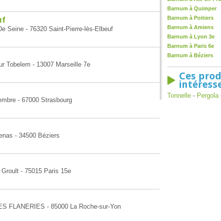
Barnum à Quimper
Barnum à Poitiers
uf
Barnum à Amiens
e Seine - 76320 Saint-Pierre-lès-Elbeuf
Barnum à Lyon 3e
Barnum à Paris 6e
Barnum à Béziers
ur Tobelem - 13007 Marseille 7e
Ces prod
intéress
Tonnelle
-
Pergola
embre - 67000 Strasbourg
zenas - 34500 Béziers
 Groult - 75015 Paris 15e
LES FLANERIES - 85000 La Roche-sur-Yon