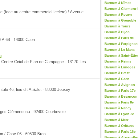
Barnum à Nîmes
Barnum à Clermont-
re (face au centre commercial leclerc) / Avenue
Barnum à Rouen
Barnum à Grenoble
Barnum à Tours
Barnum à Dijon
Barnum à Paris 9e
 BP 68 - 14000 Caen
Barnum à Perpignan
Barnum à Le Mans
u
Barnum à Saint-Étie
n / Centre Ccial de Plan de Campagne - 13170 Les
Barnum à Reims
Barnum à Limoges
Barnum à Brest
Barnum à Caen
Barnum à Avignon
ale 46, lieu dit A Salet - 88000 Jeuxey
Barnum à Paris 17e
Barnum à Besançon
Barnum à Paris 8e
Barnum à Nancy
orges Clémenceau - 92400 Courbevoie
Barnum à Lyon 2e
Barnum à Metz
Barnum à Orléans
Barnum à Paris 16e
on / Case 06 - 69500 Bron
Barnum à Aix-en-Pr