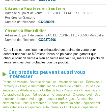
Citroën à Rosières-en-Santerre
Adresse du point de vente : 6 BIS RUE DU 41E R.I. - 80170
Rosières-en-Santerre
Numéro de téléphone :
0322880251
Citroën à Montdidier
Adresse du point de vente : ZAC DE L'EPINETTE - 80500 Montdidier
Numéro de téléphone :
0322372906
Cette liste est une liste non exhaustive des points de vente pour
acheter une voiture à Amiens. Nous ne pouvons pas garantir que
chaque point de vente a bien en vente une voiture, mais ces points de
vente sont les plus probables pour ce produit.
Ces produits peuvent aussi vous
intéresser
Pneus de voiture
-
Batterie de voiture
-
Volant de voiture
-
Rétroviseur
-
Remorque
-
Plaque d'immatriculation
-
Phare de voiture
-
Housse de
siège auto
-
Attelage auto
-
Coffre de toit
-
Pneus été
-
Pneus hiver
-
Autoradio cd & gps
-
Cd receiver
-
Chargeur cd
-
Chargeur dvd
-
Dvd
receiver
-
Lecteur dvd et gps
-
Lecteur mp3 & gps
-
Accessoire
électronique
-
Pneus renforcés
-
Pneus quatre saisons
-
équipement
auto extérieur
-
équipement auto intérieur
-
Outillage et dépannage