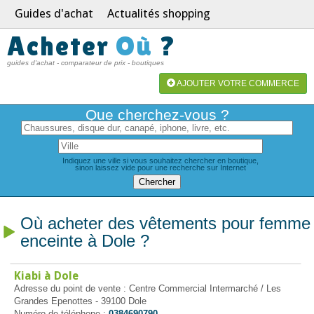
Guides d'achat
Actualités shopping
Acheter
Où
?
guides d'achat - comparateur de prix - boutiques
AJOUTER VOTRE COMMERCE
Que cherchez-vous ?
Indiquez une ville si vous souhaitez chercher en boutique,
sinon laissez vide pour une recherche sur Internet
Où acheter des vêtements pour femme
enceinte à Dole ?
Kiabi à Dole
Adresse du point de vente : Centre Commercial Intermarché / Les
Grandes Epenottes - 39100 Dole
Numéro de téléphone :
0384690790