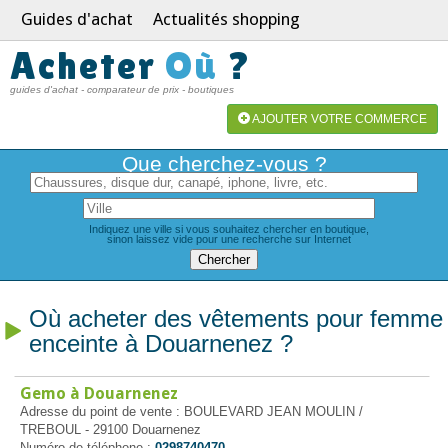
Guides d'achat
Actualités shopping
Acheter
Où
?
guides d'achat - comparateur de prix - boutiques
AJOUTER VOTRE COMMERCE
Que cherchez-vous ?
Indiquez une ville si vous souhaitez chercher en boutique,
sinon laissez vide pour une recherche sur Internet
Où acheter des vêtements pour femme
enceinte à Douarnenez ?
Gemo à Douarnenez
Adresse du point de vente : BOULEVARD JEAN MOULIN /
TREBOUL - 29100 Douarnenez
Numéro de téléphone :
0298740470