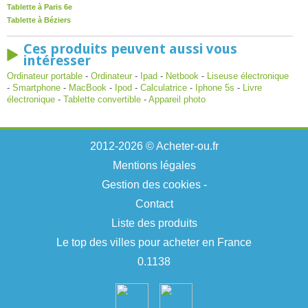
Tablette à Paris 6e
Tablette à Béziers
Ces produits peuvent aussi vous
intéresser
Ordinateur portable
-
Ordinateur
-
Ipad
-
Netbook
-
Liseuse électronique
-
Smartphone
-
MacBook
-
Ipod
-
Calculatrice
-
Iphone 5s
-
Livre
électronique
-
Tablette convertible
-
Appareil photo
2012-2026 © Acheter-ou.fr
Mentions légales
Gestion des cookies
-
Contact
Liste des produits
Le top des villes pour acheter en France
0.1138