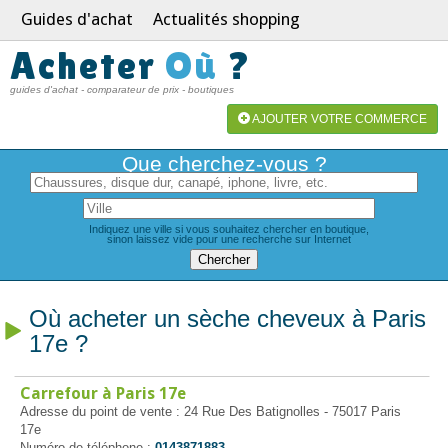
Guides d'achat
Actualités shopping
Acheter
Où
?
guides d'achat - comparateur de prix - boutiques
AJOUTER VOTRE COMMERCE
Que cherchez-vous ?
Indiquez une ville si vous souhaitez chercher en boutique,
sinon laissez vide pour une recherche sur Internet
Où acheter un sèche cheveux à Paris
17e ?
Carrefour à Paris 17e
Adresse du point de vente : 24 Rue Des Batignolles - 75017 Paris
17e
Numéro de téléphone :
0143871883