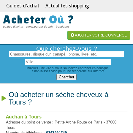
Guides d'achat
Actualités shopping
Acheter
Où
?
guides d'achat - comparateur de prix - boutiques
AJOUTER VOTRE COMMERCE
Que cherchez-vous ?
Indiquez une ville si vous souhaitez chercher en boutique,
sinon laissez vide pour une recherche sur Internet
Où acheter un sèche cheveux à
Tours ?
Auchan à Tours
Adresse du point de vente : Petite Arche Route de Paris - 37000
Tours
Numéro de téléphone :
0247494749