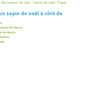
-
Décorations de noël
-
Crèche de noël
-
Papier
un sapin de noël à côté de
ou
dœuvre-lès-Nancy
ey-lès-Nancy
udemont
uard