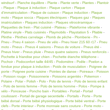
windsurf
-
Planche équilibre
-
Plante
-
Plante verte
-
Plantes
-
Plantoir
-
Plaque
-
Plaque à induction
-
Plaque carton
-
Plaque
d'immatriculation
-
Plaque de cuisson
-
Plaque induction
-
Plaque
moto
-
Plaque socca
-
Plaques électriques
-
Plaques gaz
-
Plaques
imatriculation
-
Plaques induction
-
Plaques vitrocéramique
-
Plaquettes de frein
-
Plat cuisiné
-
Plateau
-
Plateforme vibrante
-
Platine vinyle
-
Plats cuisinés
-
Playmobils
-
Playstation 5
-
Pliable
-
Plinthe
-
Plinthes carrelage
-
Plomb de pêche
-
Plomberie
-
Pn
-
Pneu
-
Pneu 4 saison
-
Pneu de vélo
-
Pneu hiver 215 60 r17
-
Pneu
moto
-
Pneus
-
Pneus 4 saisons
-
Pneus de voiture
-
Pneus été
-
Pneus hiver
-
Pneus pluie
-
Pneus quatre saisons
-
Pneus renforcés
-
Pochette à friandise pour chien
-
Pochette étanche téléphone
-
Pochoir
-
Podoconfort taille 44/45
-
Podomètre
-
Poêle
-
Poelon a
fondue pour plaque à induction
-
Poids de musculation
-
Poignee de
porte
-
Poignee porte cuisine
-
Pointes de danse
-
Poireaux
-
Poisson
-
Poisson rouge
-
Poissonnerie
-
Poissons argentés
-
Pokemon
-
Polaire
-
Polar
-
Polish
-
Polo
-
Polo de tennis
-
Polo de tennis enfant
-
Polo de tennis femme
-
Polo de tennis homme
-
Polos
-
Pompe à
vélo
-
Ponceuse
-
Poncho bain
-
Portables
-
Portail
-
Portail
coulissant
-
Portail de garage secentielle
-
Portails
-
Porte
-
Porte
bébé dorsal
-
Porte bébé physiologique
-
Porte bébé ventral
-
Porte
clefs
-
Porte interieur
-
Porte monnaie sans couture
-
Porte moto
-