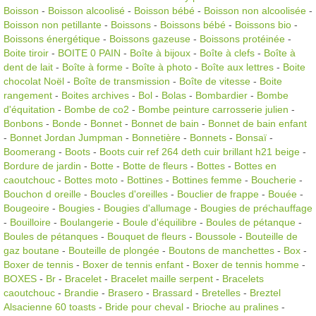
Boisson
-
Boisson alcoolisé
-
Boisson bébé
-
Boisson non alcoolisée
-
Boisson non petillante
-
Boissons
-
Boissons bébé
-
Boissons bio
-
Boissons énergétique
-
Boissons gazeuse
-
Boissons protéinée
-
Boite tiroir
-
BOITE 0 PAIN
-
Boîte à bijoux
-
Boîte à clefs
-
Boîte à
dent de lait
-
Boîte à forme
-
Boîte à photo
-
Boîte aux lettres
-
Boite
chocolat Noël
-
Boîte de transmission
-
Boîte de vitesse
-
Boite
rangement
-
Boites archives
-
Bol
-
Bolas
-
Bombardier
-
Bombe
d'équitation
-
Bombe de co2
-
Bombe peinture carrosserie julien
-
Bonbons
-
Bonde
-
Bonnet
-
Bonnet de bain
-
Bonnet de bain enfant
-
Bonnet Jordan Jumpman
-
Bonnetière
-
Bonnets
-
Bonsaï
-
Boomerang
-
Boots
-
Boots cuir ref 264 deth cuir brillant h21 beige
-
Bordure de jardin
-
Botte
-
Botte de fleurs
-
Bottes
-
Bottes en
caoutchouc
-
Bottes moto
-
Bottines
-
Bottines femme
-
Boucherie
-
Bouchon d oreille
-
Boucles d'oreilles
-
Bouclier de frappe
-
Bouée
-
Bougeoire
-
Bougies
-
Bougies d'allumage
-
Bougies de préchauffage
-
Bouilloire
-
Boulangerie
-
Boule d'équilibre
-
Boules de pétanque
-
Boules de pétanques
-
Bouquet de fleurs
-
Boussole
-
Bouteille de
gaz boutane
-
Bouteille de plongée
-
Boutons de manchettes
-
Box
-
Boxer de tennis
-
Boxer de tennis enfant
-
Boxer de tennis homme
-
BOXES
-
Br
-
Bracelet
-
Bracelet maille serpent
-
Bracelets
caoutchouc
-
Brandie
-
Brasero
-
Brassard
-
Bretelles
-
Breztel
Alsacienne 60 toasts
-
Bride pour cheval
-
Brioche au pralines
-