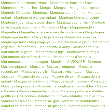
Manchon de basketball blanc
-
Manchon de basketball noir
-
Manchons
-
Mandoline
-
Manga
-
Mangas
-
Mangeoir à oiseaux
-
Mannele 60 toasts
-
Manteau
-
Manteau court femme
-
Manteau
enfant
-
Manteau et blouson enfant
-
Manteau femme enceinte
-
Manteau imperméable pour chien
-
Manteau pour chien
-
Manteau
réfléchissant pour chien
-
Manteaux
-
Map
-
Mappemonde
-
Maquette
-
Maquettes et accessoires de modélisme
-
Maquillage
-
Maquillage de teint
-
Maquillage lèvres
-
Maquillage sourcils
-
Maquillage teint
-
Maquillage yeux
-
Marche echelle pisin
-
Margarine
végétale
-
Marionnette
-
Marionnette à doigt
-
Marionnette à fil
-
Marionnette à gaine
-
Marionnette à tige
-
Marionnette à tringle
-
Marionnette du théâtre d'ombre
-
Marionnettes d'animaux
-
Marionnettes de personnages
-
Maroille
-
MARQUISE
-
Marteau
-
Marteau piqueur
-
Mascara
-
Mascara longueur
-
Mascara
recourbant
-
Mascara sourcils
-
Mascara volumateur
-
Masque
cheveux
-
Masque de plongée
-
Masque de ski
-
Masque de ski
enfant
-
Masque de ski femme
-
Masque de ski homme
-
Massage
-
Massues de jonglage
-
Massues de jonglage enflammables
-
Master
-
Matelas
-
Matelas emma hybride 2
-
Matelas gonflable
-
Matelas
gonflable 1 personne
-
Matelas pour chien
-
Matelas premier prix
-
Matériel d'escalade
-
Matériel de golf
-
Matériel de manutention
-
Matériel de marché
-
Matériel de plongée
-
Matériels informatiques