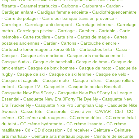
filtrante
-
Caramel starbucks
-
Carbone
-
Carburant
-
Cardan
-
Cardigan enfant
-
Cardigan femme enceinte
-
Cardiofréquencemètre
-
Carré de potager
-
Carrefour banque trans en provence
-
Carrelage
-
Carrelage anti derapant
-
Carrelage interieur
-
Carrelage
metro
-
Carrelages piscine
-
Carrlage
-
Carsher
-
Cartable
-
Carte
mémoire
-
Carte routière
-
Carte sim
-
Cartes de magie
-
Cartes
postales anciennes
-
Cartier
-
Cartons
-
Cartouche d'encre
-
Cartouche toner magenta xerox 6515
-
Cartouches brita
-
Casio
-
Casque
-
Casque arts martiaux
-
Casque arts martiaux enfant
-
Casque Audio
-
Casque de baseball
-
Casque de bmx
-
Casque de
bmx enfant
-
Casque de bmx homme
-
Casque de moto
-
Casque de
rugby
-
Casque de ski
-
Casque de ski femme
-
Casque de vélo
-
Casque et cagoule
-
Casque moto
-
Casque rollers
-
Casque rollers
enfant
-
Casque TV
-
Casquette
-
Casquette adidas Baseball
-
Casquette New Era 9Forty
-
Casquette New Era 9Forty La League
Essential
-
Casquette New Era 9Forty Tie Dye Ny
-
Casquette New
Era Trucker Ny
-
Casquette Nike Pro Jumpman Cap
-
Casquette Nike
Swoosh
-
Casse-tête
-
Casserole
-
Cave à vin
-
CAVIAR
-
Cbd
-
CC
crème
-
CC crème anti-rougeurs
-
CC crème détox
-
CC crème éclat
du teint
-
CC crème hydratante
-
CC crème lissante
-
CC crème
matifiante
-
Cd
-
CD d'ocassion
-
Cd receiver
-
Ceinture
-
Ceinture
arts martiaux
-
Ceinture arts martiaux piquée
-
Ceinture de sécurité