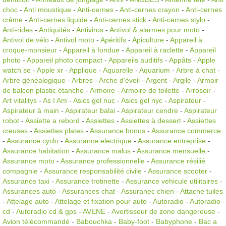
choc
-
Anti moustique
-
Anti-cernes
-
Anti-cernes crayon
-
Anti-cernes
crème
-
Anti-cernes liquide
-
Anti-cernes stick
-
Anti-cernes stylo
-
Anti-rides
-
Antiquités
-
Antivirus
-
Antivol & alarmes pour moto
-
Antivol de vélo
-
Antivol moto
-
Apéritifs
-
Apiculture
-
Appareil à
croque-monsieur
-
Appareil à fondue
-
Appareil à raclette
-
Appareil
photo
-
Appareil photo compact
-
Appareils auditifs
-
Appâts
-
Apple
watch se
-
Apple xr
-
Applique
-
Aquarelle
-
Aquarium
-
Arbre à chat
-
Arbre généalogique
-
Arbres
-
Arche d'éveil
-
Argent
-
Argile
-
Armoir
de balcon plastic étanche
-
Armoire
-
Armoire de toilette
-
Arrosoir
-
Art vitalitys
-
As I Am
-
Asics gel nuc
-
Asics gel nyc
-
Aspirateur
-
Aspirateur à main
-
Aspirateur balai
-
Aspirateur cendre
-
Aspirateur
robot
-
Assiette a rebord
-
Assiettes
-
Assiettes à dessert
-
Assiettes
creuses
-
Assiettes plates
-
Assurance bonus
-
Assurance commerce
-
Assurance cyclo
-
Assurance electrique
-
Assurance entreprise
-
Assurance habitation
-
Assurance malus
-
Assurance mensuelle
-
Assurance moto
-
Assurance professionnelle
-
Assurance résilié
compagnie
-
Assurance responsabilité civile
-
Assurance scooter
-
Assurance taxi
-
Assurance trotinette
-
Assurance vehicule utilitaires
-
Assurances auto
-
Assurances chat
-
Assuranec chien
-
Attache tuiles
-
Attelage auto
-
Attelage et fixation pour auto
-
Autoradio
-
Autoradio
cd
-
Autoradio cd & gps
-
AVENE
-
Avertisseur de zone dangereuse
-
Avion télécommandé
-
Babouchka
-
Baby-foot
-
Babyphone
-
Bac a