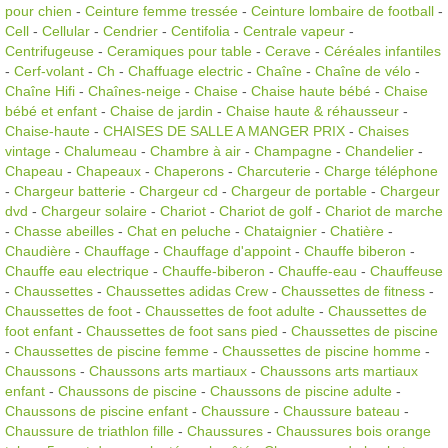
pour chien
-
Ceinture femme tressée
-
Ceinture lombaire de football
-
Cell
-
Cellular
-
Cendrier
-
Centifolia
-
Centrale vapeur
-
Centrifugeuse
-
Ceramiques pour table
-
Cerave
-
Céréales infantiles
-
Cerf-volant
-
Ch
-
Chaffuage electric
-
Chaîne
-
Chaîne de vélo
-
Chaîne Hifi
-
Chaînes-neige
-
Chaise
-
Chaise haute bébé
-
Chaise
bébé et enfant
-
Chaise de jardin
-
Chaise haute & réhausseur
-
Chaise-haute
-
CHAISES DE SALLE A MANGER PRIX
-
Chaises
vintage
-
Chalumeau
-
Chambre à air
-
Champagne
-
Chandelier
-
Chapeau
-
Chapeaux
-
Chaperons
-
Charcuterie
-
Charge téléphone
-
Chargeur batterie
-
Chargeur cd
-
Chargeur de portable
-
Chargeur
dvd
-
Chargeur solaire
-
Chariot
-
Chariot de golf
-
Chariot de marche
-
Chasse abeilles
-
Chat en peluche
-
Chataignier
-
Chatière
-
Chaudière
-
Chauffage
-
Chauffage d'appoint
-
Chauffe biberon
-
Chauffe eau electrique
-
Chauffe-biberon
-
Chauffe-eau
-
Chauffeuse
-
Chaussettes
-
Chaussettes adidas Crew
-
Chaussettes de fitness
-
Chaussettes de foot
-
Chaussettes de foot adulte
-
Chaussettes de
foot enfant
-
Chaussettes de foot sans pied
-
Chaussettes de piscine
-
Chaussettes de piscine femme
-
Chaussettes de piscine homme
-
Chaussons
-
Chaussons arts martiaux
-
Chaussons arts martiaux
enfant
-
Chaussons de piscine
-
Chaussons de piscine adulte
-
Chaussons de piscine enfant
-
Chaussure
-
Chaussure bateau
-
Chaussure de triathlon fille
-
Chaussures
-
Chaussures bois orange