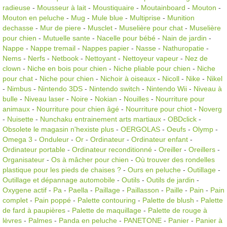
radieuse
-
Mousseur à lait
-
Moustiquaire
-
Moutainboard
-
Mouton
-
Mouton en peluche
-
Mug
-
Mule blue
-
Multiprise
-
Munition
dechasse
-
Mur de piere
-
Musclet
-
Muselière pour chat
-
Muselière
pour chien
-
Mutuelle sante
-
Nacelle pour bébé
-
Nain de jardin
-
Nappe
-
Nappe tremail
-
Nappes papier
-
Nasse
-
Nathuropatie
-
Nems
-
Nerfs
-
Netbook
-
Nettoyant
-
Nettoyeur vapeur
-
Nez de
clown
-
Niche en bois pour chien
-
Niche pliable pour chien
-
Niche
pour chat
-
Niche pour chien
-
Nichoir à oiseaux
-
Nicoll
-
Nike
-
Nikel
-
Nimbus
-
Nintendo 3DS
-
Nintendo switch
-
Nintendo Wii
-
Niveau à
bulle
-
Niveau laser
-
Noire
-
Nokian
-
Nouilles
-
Nourriture pour
animaux
-
Nourriture pour chien âgé
-
Nourriture pour chiot
-
Noverg
-
Nuisette
-
Nunchaku entrainement arts martiaux
-
OBDclick
-
Obsolete le magasin n'hexiste plus
-
OERGOLAS
-
Oeufs
-
Olymp
-
Omega 3
-
Onduleur
-
Or
-
Ordinateur
-
Ordinateur enfant
-
Ordinateur portable
-
Ordinateur reconditionné
-
Oreiller
-
Oreillers
-
Organisateur
-
Os à mâcher pour chien
-
Où trouver des rondelles
plastique pour les pieds de chaises ?
-
Ours en peluche
-
Outillage
-
Outillage et dépannage automobile
-
Outils
-
Outils de jardin
-
Oxygene actif
-
Pa
-
Paella
-
Paillage
-
Paillasson
-
Paille
-
Pain
-
Pain
complet
-
Pain poppé
-
Palette contouring
-
Palette de blush
-
Palette
de fard à paupières
-
Palette de maquillage
-
Palette de rouge à
lèvres
-
Palmes
-
Panda en peluche
-
PANETONE
-
Panier
-
Panier à