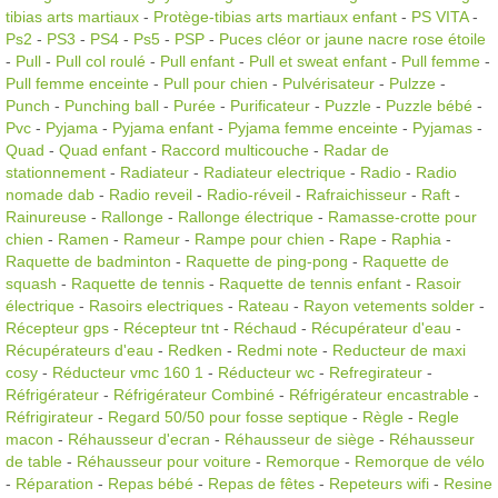
tibias arts martiaux
-
Protège-tibias arts martiaux enfant
-
PS VITA
-
Ps2
-
PS3
-
PS4
-
Ps5
-
PSP
-
Puces cléor or jaune nacre rose étoile
-
Pull
-
Pull col roulé
-
Pull enfant
-
Pull et sweat enfant
-
Pull femme
-
Pull femme enceinte
-
Pull pour chien
-
Pulvérisateur
-
Pulzze
-
Punch
-
Punching ball
-
Purée
-
Purificateur
-
Puzzle
-
Puzzle bébé
-
Pvc
-
Pyjama
-
Pyjama enfant
-
Pyjama femme enceinte
-
Pyjamas
-
Quad
-
Quad enfant
-
Raccord multicouche
-
Radar de
stationnement
-
Radiateur
-
Radiateur electrique
-
Radio
-
Radio
nomade dab
-
Radio reveil
-
Radio-réveil
-
Rafraichisseur
-
Raft
-
Rainureuse
-
Rallonge
-
Rallonge électrique
-
Ramasse-crotte pour
chien
-
Ramen
-
Rameur
-
Rampe pour chien
-
Rape
-
Raphia
-
Raquette de badminton
-
Raquette de ping-pong
-
Raquette de
squash
-
Raquette de tennis
-
Raquette de tennis enfant
-
Rasoir
électrique
-
Rasoirs electriques
-
Rateau
-
Rayon vetements solder
-
Récepteur gps
-
Récepteur tnt
-
Réchaud
-
Récupérateur d'eau
-
Récupérateurs d'eau
-
Redken
-
Redmi note
-
Reducteur de maxi
cosy
-
Réducteur vmc 160 1
-
Réducteur wc
-
Refregirateur
-
Réfrigérateur
-
Réfrigérateur Combiné
-
Réfrigérateur encastrable
-
Réfrigirateur
-
Regard 50/50 pour fosse septique
-
Règle
-
Regle
macon
-
Réhausseur d'ecran
-
Réhausseur de siège
-
Réhausseur
de table
-
Réhausseur pour voiture
-
Remorque
-
Remorque de vélo
-
Réparation
-
Repas bébé
-
Repas de fêtes
-
Repeteurs wifi
-
Resine