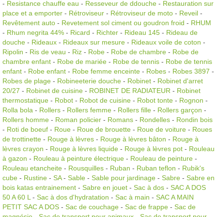
-
Resistance chauffe eau
-
Resseveur de ddouche
-
Restauration sur
place et a emporter
-
Rétroviseur
-
Rétroviseur de moto
-
Reveil
-
Revêtement auto
-
Revetement sol ciment ou goudron froid
-
RHUM
-
Rhum negrita 44%
-
Ricard
-
Richter
-
Rideau 145
-
Rideau de
douche
-
Rideaux
-
Rideaux sur mesure
-
Rideaux voile de coton
-
Ripolin
-
Ris de veau
-
Riz
-
Robe
-
Robe de chambre
-
Robe de
chambre enfant
-
Robe de mariée
-
Robe de tennis
-
Robe de tennis
enfant
-
Robe enfant
-
Robe femme enceinte
-
Robes
-
Robes 3897
-
Robes de plage
-
Robineeterie douche
-
Robinet
-
Robinet d'arret
20/27
-
Robinet de cuisine
-
ROBINET DE RADIATEUR
-
Robinet
thermostatique
-
Robot
-
Robot de cuisine
-
Robot tonte
-
Rognon
-
Rolla bola
-
Rollers
-
Rollers femme
-
Rollers fille
-
Rollers garçon
-
Rollers homme
-
Roman policier
-
Romans
-
Rondelles
-
Rondin bois
-
Roti de boeuf
-
Roue
-
Roue de brouette
-
Roue de voiture
-
Roues
de trottinette
-
Rouge à lèvres
-
Rouge à lèvres bâton
-
Rouge à
lèvres crayon
-
Rouge à lèvres liquide
-
Rouge à lèvres pot
-
Rouleau
à gazon
-
Rouleau à peinture électrique
-
Rouleau de peinture
-
Rouleau etancheite
-
Rousquilles
-
Ruban
-
Ruban teflon
-
Rubik's
cube
-
Rustine
-
SA
-
Sable
-
Sable pour jardinage
-
Sabre
-
Sabre en
bois katas entrainement
-
Sabre en jouet
-
Sac à dos
-
SAC A DOS
50 A 60 L
-
Sac à dos d'hydratation
-
Sac à main
-
SAC A MAIN
PETIT SAC A DOS
-
Sac de couchage
-
Sac de frappe
-
Sac de
magnésie
-
Sac de transport pour animaux
-
Sac de transport pour