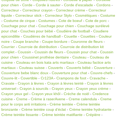
pour chien
-
Corde
-
Corde à sauter
-
Corde d'escalade
-
Cordons
-
Correcteur
-
Correcteur crayon
-
Correcteur crème
-
Correcteur
liquide
-
Correcteur stick
-
Correcteur Stylo
-
Cosmétiques
-
Costume
-
Costume de cirque
-
Costumes
-
Cote de boeuf
-
Cote de porc
-
Couchage pour chat
-
Couchage pour chien
-
Couchage surélevé
pour chat
-
Couches pour bébé
-
Coudière de football
-
Coudiere
epicondilite
-
Coudières de handball
-
Couette
-
Couettes
-
Couleur
noire
-
Coupe branche
-
Coupe-bordure
-
Couronne de fleurs
-
Courrier
-
Courroie de distribution
-
Courroie de distribution kit
complet
-
Coussin
-
Coussin de fleurs
-
Coussin pour chat
-
Coussin
pour chien
-
Coussinet prothèse dentaire
-
Couteau
-
Couteau de
cuisine
-
Couteau en bois kata arts martiaux
-
Couteau factice arts
martiaux
-
Couteau suisse
-
Couverts
-
Couverts bébé
-
Couverture
-
Couverture bebe blanc doux
-
Couverture pour chat
-
Couvre-chefs
-
Couvre-lit
-
Covertible
-
Cr123A
-
Crampons de foot
-
Cravache
-
Cravate
-
Crayon à lèvres
-
Crayon à lèvres teinté
-
Crayon à lèvres
universel
-
Crayon à sourcils
-
Crayon yeux
-
Crayon yeux crème
-
Crayon yeux gel
-
Crayon yeux khôl
-
Crèche de noël
-
Credence
cuisine
-
Creme
-
Crème à raserAvene
-
Creme calendula
-
Creme
pour le corps anti irritations
-
Crème teintée
-
Crème teintée
bronzante
-
Crème teintée coup d’éclat
-
Crème teintée hydratante
-
Crème teintée lissante
-
Crème teintée matifiante
-
Crépière
-