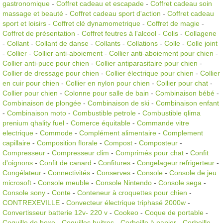
gastronomique
-
Coffret cadeau et escapade
-
Coffret cadeau soin
massage et beauté
-
Coffret cadeau sport d'action
-
Coffret cadeau
sport et loisirs
-
Coffret clé dynamometrique
-
Coffret de magie
-
Coffret de présentation
-
Coffret feutres à l'alcool
-
Colis
-
Collagene
-
Collant
-
Collant de danse
-
Collants
-
Collations
-
Colle
-
Colle joint
-
Collier
-
Collier anti-aboiement
-
Collier anti-aboiement pour chien
-
Collier anti-puce pour chien
-
Collier antiparasitaire pour chien
-
Collier de dressage pour chien
-
Collier électrique pour chien
-
Collier
en cuir pour chien
-
Collier en nylon pour chien
-
Collier pour chat
-
Collier pour chien
-
Colonne pour salle de bain
-
Combinaison bébé
-
Combinaison de plongée
-
Combinaison de ski
-
Combinaison enfant
-
Combinaison moto
-
Combustible petrole
-
Combustible qlima
prenium qhality fuel
-
Comerce équitable
-
Commande vitre
electrique
-
Commode
-
Complément alimentaire
-
Complement
capillaire
-
Composition florale
-
Compost
-
Composteur
-
Compresseur
-
Compresseur clim
-
Comprimés pour chat
-
Confit
d'oignons
-
Confit de canard
-
Confitures
-
Congelageur.refrigerteur
-
Congélateur
-
Connectivités
-
Conserves
-
Console
-
Console de jeu
microsoft
-
Console meuble
-
Console Nintendo
-
Console sega
-
Console sony
-
Conte
-
Conteneur à croquettes pour chien
-
CONTREXEVILLE
-
Convecteur électrique triphasé 2000w
-
Convertisseur batterie 12v- 220 v
-
Cookeo
-
Coque de portable
-
Coquille de boxe
-
Coquilles huitres
-
Corbeille à papier
-
Corbeille