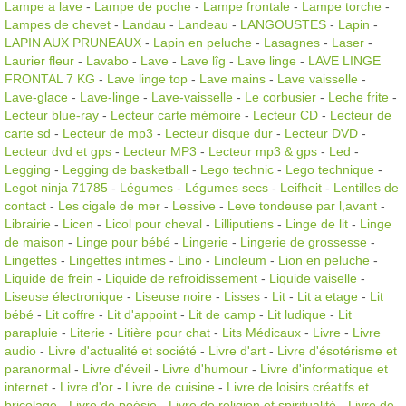
Lampe a lave
-
Lampe de poche
-
Lampe frontale
-
Lampe torche
-
Lampes de chevet
-
Landau
-
Landeau
-
LANGOUSTES
-
Lapin
-
LAPIN AUX PRUNEAUX
-
Lapin en peluche
-
Lasagnes
-
Laser
-
Laurier fleur
-
Lavabo
-
Lave
-
Lave lîg
-
Lave linge
-
LAVE LINGE
FRONTAL 7 KG
-
Lave linge top
-
Lave mains
-
Lave vaisselle
-
Lave-glace
-
Lave-linge
-
Lave-vaisselle
-
Le corbusier
-
Leche frite
-
Lecteur blue-ray
-
Lecteur carte mémoire
-
Lecteur CD
-
Lecteur de
carte sd
-
Lecteur de mp3
-
Lecteur disque dur
-
Lecteur DVD
-
Lecteur dvd et gps
-
Lecteur MP3
-
Lecteur mp3 & gps
-
Led
-
Legging
-
Legging de basketball
-
Lego technic
-
Lego technique
-
Legot ninja 71785
-
Légumes
-
Légumes secs
-
Leifheit
-
Lentilles de
contact
-
Les cigale de mer
-
Lessive
-
Leve tondeuse par l,avant
-
Librairie
-
Licen
-
Licol pour cheval
-
Lilliputiens
-
Linge de lit
-
Linge
de maison
-
Linge pour bébé
-
Lingerie
-
Lingerie de grossesse
-
Lingettes
-
Lingettes intimes
-
Lino
-
Linoleum
-
Lion en peluche
-
Liquide de frein
-
Liquide de refroidissement
-
Liquide vaiselle
-
Liseuse électronique
-
Liseuse noire
-
Lisses
-
Lit
-
Lit a etage
-
Lit
bébé
-
Lit coffre
-
Lit d'appoint
-
Lit de camp
-
Lit ludique
-
Lit
parapluie
-
Literie
-
Litière pour chat
-
Lits Médicaux
-
Livre
-
Livre
audio
-
Livre d'actualité et société
-
Livre d'art
-
Livre d'ésotérisme et
paranormal
-
Livre d'éveil
-
Livre d'humour
-
Livre d'informatique et
internet
-
Livre d'or
-
Livre de cuisine
-
Livre de loisirs créatifs et
bricolage
-
Livre de poésie
-
Livre de religion et spiritualité
-
Livre de