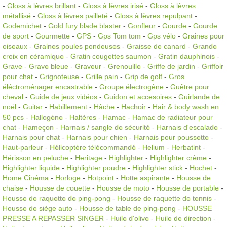
-
Gloss à lèvres brillant
-
Gloss à lèvres irisé
-
Gloss à lèvres
métallisé
-
Gloss à lèvres pailleté
-
Gloss à lèvres repulpant
-
Godemichet
-
Gold fury blade blaster
-
Gonfleur
-
Gourde
-
Gourde
de sport
-
Gourmette
-
GPS
-
Gps Tom tom
-
Gps vélo
-
Graines pour
oiseaux
-
Graines poules pondeuses
-
Graisse de canard
-
Grande
croix en céramique
-
Gratin cougettes saumon
-
Gratin dauphinois
-
Grave
-
Grave bleue
-
Graveur
-
Grenouille
-
Griffe de jardin
-
Griffoir
pour chat
-
Grignoteuse
-
Grille pain
-
Grip de golf
-
Gros
éléctroménager encastrable
-
Groupe électrogène
-
Guêtre pour
cheval
-
Guide de jeux vidéos
-
Guidon et accesoires
-
Guirlande de
noël
-
Guitar
-
Habillement
-
Hâche
-
Hachoir
-
Hair & body wash en
50 pcs
-
Hallogène
-
Haltères
-
Hamac
-
Hamac de radiateur pour
chat
-
Hameçon
-
Harnais / sangle de sécurité
-
Harnais d'escalade
-
Harnais pour chat
-
Harnais pour chien
-
Harnais pour poussette
-
Haut-parleur
-
Hélicoptère télécommandé
-
Helium
-
Herbatint
-
Hérisson en peluche
-
Heritage
-
Highlighter
-
Highlighter crème
-
Highlighter liquide
-
Highlighter poudre
-
Highlighter stick
-
Hochet
-
Home Cinéma
-
Horloge
-
Hotpoint
-
Hotte aspirante
-
Housse de
chaise
-
Housse de couette
-
Housse de moto
-
Housse de portable
-
Housse de raquette de ping-pong
-
Housse de raquette de tennis
-
Housse de siège auto
-
Housse de table de ping-pong
-
HOUSSE
PRESSE A REPASSER SINGER
-
Huile d'olive
-
Huile de direction
-