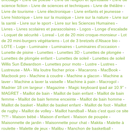
science fiction
-
Livre de sciences et techniques
-
Livre de théâtre
-
Livre de tourisme
-
Livre électronique
-
Livre enfants et jeunesse
-
Livre historique
-
Livre sur la musique
-
Livre sur la nature
-
Livre sur
la santé
-
Livre sur le sport
-
Livre sur les Sciences Humaines
-
Livres
-
Livres scolaires et parascolaires
-
Logos
-
Longe d'escalade
-
Loquet de sécurité
-
Loreal
-
Lot de 20 mini croque-monsieur
-
Lot
de 20 mini-burgers végétariens
-
Lot de 3 bretzels d’Alsace bio
-
LOTE
-
Luge
-
Luminaire
-
Luminaires
-
Luminaires d'occasion
-
Lunette de pisine
-
Lunettes
-
Lunettes 3D
-
Lunettes de plongée
-
Lunettes de plongée enfant
-
Lunettes de soleil
-
Lunettes de soleil
Willis Sun Edwardson
-
Lunettes pour moto
-
Lustre
-
Lustres
-
Lustreuse
-
MA
-
Ma loutre fischer price
-
Macarons
-
MacBook
-
Macbook pro
-
Machine à coudre
-
Machine a glacon
-
Machine a
laver
-
Machine a laver la vaiselle
-
Machine à pain
-
Macrogol
-
Madrier 18 cm largeur
-
Magazine
-
Magic keyboard ipad air 10.9"
-
MAGRET
-
Maillot de bain
-
Maillot de bain enfant
-
Maillot de bain
femme
-
Maillot de bain femme enceinte
-
Maillot de bain homme
-
Maillot de basket
-
Maillot de basket enfant
-
Maillot de foot
-
Maillot
de rugby
-
Maillot de volley
-
Maillot handball
-
Mais c'est quoi ce site
?!?!
-
Maison bébé
-
Maison d'enfant
-
Maison de poupée
-
Maisonnette de jardin
-
Maisonnette pour chat
-
Makita
-
Malette à
roulette
-
Malette de jeux
-
Malibu
-
Manchon de basketball
-