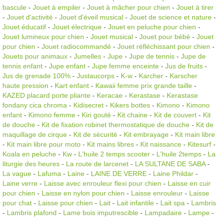
bascule
-
Jouet à empiler
-
Jouet à mâcher pour chien
-
Jouet à tirer
-
Jouet d'activité
-
Jouet d'éveil musical
-
Jouet de science et nature
-
Jouet éducatif
-
Jouet électrique
-
Jouet en peluche pour chien
-
Jouet lumineux pour chien
-
Jouet musical
-
Jouet pour bébé
-
Jouet
pour chien
-
Jouet radiocommandé
-
Jouet réfléchissant pour chien
-
Jouets pour animaux
-
Jumelles
-
Jupe
-
Jupe de tennis
-
Jupe de
tennis enfant
-
Jupe enfant
-
Jupe femme enceinte
-
Jus de fruits
-
Jus de grenade 100%
-
Justaucorps
-
K-w
-
Karcher
-
Karscher
haute pression
-
Kart enfant
-
Kawaii femme prix grande taille
-
KAZED placard porte pliante
-
Keracae
-
Kerastase
-
Kerastase
fondany cica chroma
-
Kidisecret
-
Kikers bottes
-
Kimono
-
Kimono
enfant
-
Kimono femme
-
Kiri gouté
-
Kit chaine
-
Kit de couvert
-
Kit
de douche
-
Kit de fixation robinet thermostatique de douche
-
Kit de
maquillage de cirque
-
Kit de sécurité
-
Kit embrayage
-
Kit main libre
-
Kit main libre pour moto
-
Kit mains libres
-
Kit naissance
-
Kitesurf
-
Koala en peluche
-
Kw
-
L'huile 2 temps scooter
-
L'huile 2temps
-
La
liturgie des heures
-
La route de larcenet
-
LA SULTANE DE SABA
-
La vague
-
Lafuma
-
Laine
-
LAINE DE VERRE
-
Laine Phildar
-
Laine verre
-
Laisse avec enrouleur flexi pour chien
-
Laisse en cuir
pour chien
-
Laisse en nylon pour chien
-
Laisse enrouleur
-
Laisse
pour chat
-
Laisse pour chien
-
Lait
-
Lait infantile
-
Lait spa
-
Lambris
-
Lambris plafond
-
Lame bois imputrescible
-
Lampadaire
-
Lampe
-