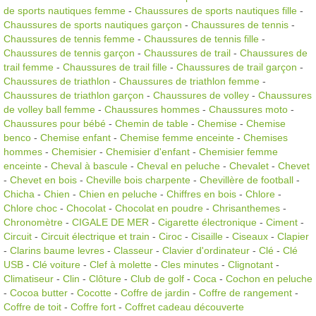
de sports nautiques femme
-
Chaussures de sports nautiques fille
-
Chaussures de sports nautiques garçon
-
Chaussures de tennis
-
Chaussures de tennis femme
-
Chaussures de tennis fille
-
Chaussures de tennis garçon
-
Chaussures de trail
-
Chaussures de
trail femme
-
Chaussures de trail fille
-
Chaussures de trail garçon
-
Chaussures de triathlon
-
Chaussures de triathlon femme
-
Chaussures de triathlon garçon
-
Chaussures de volley
-
Chaussures
de volley ball femme
-
Chaussures hommes
-
Chaussures moto
-
Chaussures pour bébé
-
Chemin de table
-
Chemise
-
Chemise
benco
-
Chemise enfant
-
Chemise femme enceinte
-
Chemises
hommes
-
Chemisier
-
Chemisier d'enfant
-
Chemisier femme
enceinte
-
Cheval à bascule
-
Cheval en peluche
-
Chevalet
-
Chevet
-
Chevet en bois
-
Cheville bois charpente
-
Chevillère de football
-
Chicha
-
Chien
-
Chien en peluche
-
Chiffres en bois
-
Chlore
-
Chlore choc
-
Chocolat
-
Chocolat en poudre
-
Chrisanthemes
-
Chronomètre
-
CIGALE DE MER
-
Cigarette électronique
-
Ciment
-
Circuit
-
Circuit électrique et train
-
Ciroc
-
Cisaille
-
Ciseaux
-
Clapier
-
Clarins baume levres
-
Classeur
-
Clavier d'ordinateur
-
Clé
-
Clé
USB
-
Clé voiture
-
Clef à molette
-
Cles minutes
-
Clignotant
-
Climatiseur
-
Clin
-
Clôture
-
Club de golf
-
Coca
-
Cochon en peluche
-
Cocoa butter
-
Cocotte
-
Coffre de jardin
-
Coffre de rangement
-
Coffre de toit
-
Coffre fort
-
Coffret cadeau découverte