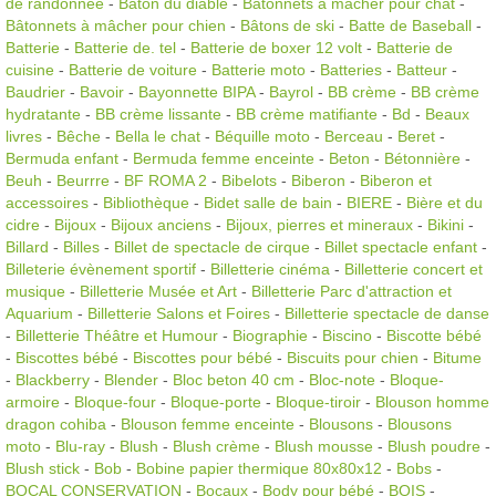
de randonnée
-
Bâton du diable
-
Bâtonnets à mâcher pour chat
-
Bâtonnets à mâcher pour chien
-
Bâtons de ski
-
Batte de Baseball
-
Batterie
-
Batterie de. tel
-
Batterie de boxer 12 volt
-
Batterie de
cuisine
-
Batterie de voiture
-
Batterie moto
-
Batteries
-
Batteur
-
Baudrier
-
Bavoir
-
Bayonnette BIPA
-
Bayrol
-
BB crème
-
BB crème
hydratante
-
BB crème lissante
-
BB crème matifiante
-
Bd
-
Beaux
livres
-
Bêche
-
Bella le chat
-
Béquille moto
-
Berceau
-
Beret
-
Bermuda enfant
-
Bermuda femme enceinte
-
Beton
-
Bétonnière
-
Beuh
-
Beurrre
-
BF ROMA 2
-
Bibelots
-
Biberon
-
Biberon et
accessoires
-
Bibliothèque
-
Bidet salle de bain
-
BIERE
-
Bière et du
cidre
-
Bijoux
-
Bijoux anciens
-
Bijoux, pierres et mineraux
-
Bikini
-
Billard
-
Billes
-
Billet de spectacle de cirque
-
Billet spectacle enfant
-
Billeterie évènement sportif
-
Billetterie cinéma
-
Billetterie concert et
musique
-
Billetterie Musée et Art
-
Billetterie Parc d'attraction et
Aquarium
-
Billetterie Salons et Foires
-
Billetterie spectacle de danse
-
Billetterie Théâtre et Humour
-
Biographie
-
Biscino
-
Biscotte bébé
-
Biscottes bébé
-
Biscottes pour bébé
-
Biscuits pour chien
-
Bitume
-
Blackberry
-
Blender
-
Bloc beton 40 cm
-
Bloc-note
-
Bloque-
armoire
-
Bloque-four
-
Bloque-porte
-
Bloque-tiroir
-
Blouson homme
dragon cohiba
-
Blouson femme enceinte
-
Blousons
-
Blousons
moto
-
Blu-ray
-
Blush
-
Blush crème
-
Blush mousse
-
Blush poudre
-
Blush stick
-
Bob
-
Bobine papier thermique 80x80x12
-
Bobs
-
BOCAL CONSERVATION
-
Bocaux
-
Body pour bébé
-
BOIS
-