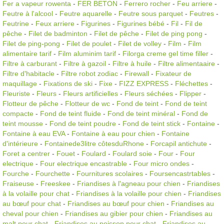
Fer a vapeur rowenta
-
FER BETON
-
Ferrero rocher
-
Feu arriere
-
Feutre à l'alcool
-
Feutre aquarelle
-
Feutre sous parquet
-
Feutres
-
Feutrine
-
Feux arriere
-
Figurines
-
Figurines bébé
-
Fil
-
Fil de
pêche
-
Filet de badminton
-
Filet de pêche
-
Filet de ping pong
-
Filet de ping-pong
-
Filet de poulet
-
Filet de volley
-
Film
-
Film
alimentaire tarif
-
Film aluminim tarif
-
Filorga creme gel time filler
-
Filtre à carburant
-
Filtre à gazoil
-
Filtre à huile
-
Filtre alimentaaire
-
Filtre d'habitacle
-
Filtre robot zodiac
-
Firewall
-
Fixateur de
maquillage
-
Fixations de ski
-
Fixe
-
FIZZ EXPRESS
-
Fléchettes
-
Fleuriste
-
Fleurs
-
Fleurs artificielles
-
Fleurs séchées
-
Flipper
-
Flotteur de pêche
-
Flotteur de wc
-
Fond de teint
-
Fond de teint
compacte
-
Fond de teint fluide
-
Fond de teint minéral
-
Fond de
teint mousse
-
Fond de teint poudre
-
Fond de teint stick
-
Fontaine
-
Fontaine à eau EVA
-
Fontaine à eau pour chien
-
Fontaine
d'intérieure
-
Fontainede3litre côtesduRhone
-
Forcapil antichute
-
Foret a centrer
-
Fouet
-
Foulard
-
Foulard soie
-
Four
-
Four
electrique
-
Four electrique encastrable
-
Four micro ondes
-
Fourche
-
Fourchette
-
Fournitures scolaires
-
Foursencastrtables
-
Fraiseuse
-
Freeskee
-
Friandises à l'agneau pour chien
-
Friandises
à la volaille pour chat
-
Friandises à la volaille pour chien
-
Friandises
au bœuf pour chat
-
Friandises au bœuf pour chien
-
Friandises au
cheval pour chien
-
Friandises au gibier pour chien
-
Friandises au
malt pour chat
-
Friandises au poisson pour chat
-
Friandises au