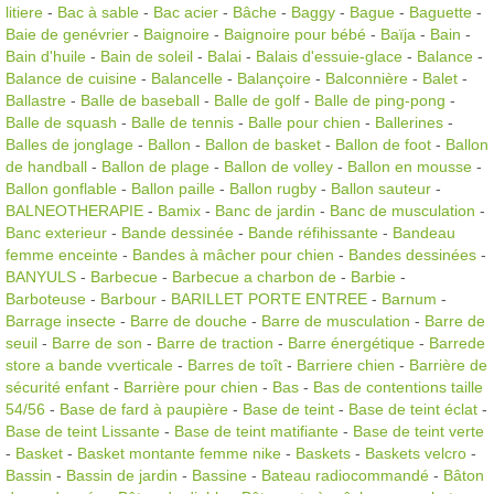
litiere
-
Bac à sable
-
Bac acier
-
Bâche
-
Baggy
-
Bague
-
Baguette
-
Baie de genévrier
-
Baignoire
-
Baignoire pour bébé
-
Baïja
-
Bain
-
Bain d'huile
-
Bain de soleil
-
Balai
-
Balais d'essuie-glace
-
Balance
-
Balance de cuisine
-
Balancelle
-
Balançoire
-
Balconnière
-
Balet
-
Ballastre
-
Balle de baseball
-
Balle de golf
-
Balle de ping-pong
-
Balle de squash
-
Balle de tennis
-
Balle pour chien
-
Ballerines
-
Balles de jonglage
-
Ballon
-
Ballon de basket
-
Ballon de foot
-
Ballon
de handball
-
Ballon de plage
-
Ballon de volley
-
Ballon en mousse
-
Ballon gonflable
-
Ballon paille
-
Ballon rugby
-
Ballon sauteur
-
BALNEOTHERAPIE
-
Bamix
-
Banc de jardin
-
Banc de musculation
-
Banc exterieur
-
Bande dessinée
-
Bande réfihissante
-
Bandeau
femme enceinte
-
Bandes à mâcher pour chien
-
Bandes dessinées
-
BANYULS
-
Barbecue
-
Barbecue a charbon de
-
Barbie
-
Barboteuse
-
Barbour
-
BARILLET PORTE ENTREE
-
Barnum
-
Barrage insecte
-
Barre de douche
-
Barre de musculation
-
Barre de
seuil
-
Barre de son
-
Barre de traction
-
Barre énergétique
-
Barrede
store a bande vverticale
-
Barres de toît
-
Barriere chien
-
Barrière de
sécurité enfant
-
Barrière pour chien
-
Bas
-
Bas de contentions taille
54/56
-
Base de fard à paupière
-
Base de teint
-
Base de teint éclat
-
Base de teint Lissante
-
Base de teint matifiante
-
Base de teint verte
-
Basket
-
Basket montante femme nike
-
Baskets
-
Baskets velcro
-
Bassin
-
Bassin de jardin
-
Bassine
-
Bateau radiocommandé
-
Bâton