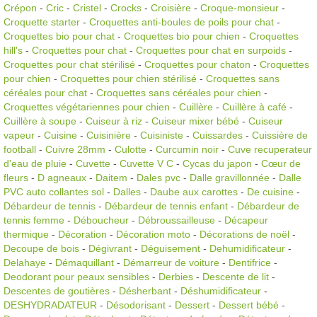
Crépon
-
Cric
-
Cristel
-
Crocks
-
Croisière
-
Croque-monsieur
-
Croquette starter
-
Croquettes anti-boules de poils pour chat
-
Croquettes bio pour chat
-
Croquettes bio pour chien
-
Croquettes
hill's
-
Croquettes pour chat
-
Croquettes pour chat en surpoids
-
Croquettes pour chat stérilisé
-
Croquettes pour chaton
-
Croquettes
pour chien
-
Croquettes pour chien stérilisé
-
Croquettes sans
céréales pour chat
-
Croquettes sans céréales pour chien
-
Croquettes végétariennes pour chien
-
Cuillère
-
Cuillère à café
-
Cuillère à soupe
-
Cuiseur à riz
-
Cuiseur mixer bébé
-
Cuiseur
vapeur
-
Cuisine
-
Cuisinière
-
Cuisiniste
-
Cuissardes
-
Cuissière de
football
-
Cuivre 28mm
-
Culotte
-
Curcumin noir
-
Cuve recuperateur
d'eau de pluie
-
Cuvette
-
Cuvette V C
-
Cycas du japon
-
Cœur de
fleurs
-
D agneaux
-
Daitem
-
Dales pvc
-
Dalle gravillonnée
-
Dalle
PVC auto collantes sol
-
Dalles
-
Daube aux carottes
-
De cuisine
-
Débardeur de tennis
-
Débardeur de tennis enfant
-
Débardeur de
tennis femme
-
Déboucheur
-
Débroussailleuse
-
Décapeur
thermique
-
Décoration
-
Décoration moto
-
Décorations de noël
-
Decoupe de bois
-
Dégivrant
-
Déguisement
-
Dehumidificateur
-
Delahaye
-
Démaquillant
-
Démarreur de voiture
-
Dentifrice
-
Deodorant pour peaux sensibles
-
Derbies
-
Descente de lit
-
Descentes de goutières
-
Désherbant
-
Déshumidificateur
-
DESHYDRADATEUR
-
Désodorisant
-
Dessert
-
Dessert bébé
-