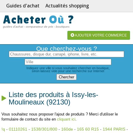
Guides d'achat
Actualités shopping
Acheter
Où
?
guides d'achat - comparateur de prix - boutiques
AJOUTER VOTRE COMMERCE
Que cherchez-vous ?
Indiquez une ville si vous souhaitez chercher en boutique,
sinon laissez vide pour une recherche sur Internet
Liste des produits à Issy-les-
Moulineaux (92130)
Vous souhaitez nous proposer l'ajout de produits ? Merci d'utiliser le
formulaire de contact du site en
cliquant ici
.
!q
-
01110261
-
1538/301/800
-
160de
-
165 60 R15
-
1944 PARIS
-