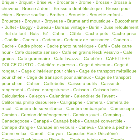
Brique
-
Briquet
-
Brise vu
-
Brocante
-
Brome
-
Brosse
-
Brosse à
cheveux
-
Brosse à dent
-
Brosse à dent électrique
-
Brosse pour
chien
-
Brosse souflan
-
Brother
-
Brouette
-
Brouette enfant
-
Brouettes
-
Broyeur
-
Broyeuse
-
Brume anti moustique
-
Buccotherm
-
Buffet
-
Buggy
-
Bureau
-
Bureau vintage
-
Burin
-
Buse refoulement
-
But de foot
-
Buts
-
BZ
-
Caban
-
Câble
-
Cache-pots
-
Cache-prise
-
Caddie
-
Cadeau
-
Cadeaux
-
Cadeaux de naissance
-
Cadena
-
Cadre
-
Cadre photo
-
Cadre photo numérique
-
Café
-
Cafe carte
nour
-
Café dosestte senseo
-
Café en grains Reck Vésuvio
-
Cafe
grains
-
Café grammaire
-
Cafe lavazza
-
Cafetière
-
CAFETIERE
DOLCE GUSTO
-
Cafetière expresso
-
Cage à oiseaux
-
Cage à
rongeur
-
Cage d'intérieur pour chien
-
Cage de transport métallique
pour chien
-
Cage de transport pour animaux
-
Cage de transport
pour chien
-
Cahier
-
Caillebotis
-
Caisse à outils
-
Caisse de
rangement
-
Caisse enregistreuse
-
Caisson
-
Caisson bois
-
Calculatrice
-
Caleçon
-
Calendrier
-
Calendrier de l'avent
-
Califormia phillip desouliere
-
Calligraphe
-
Camera
-
Caméra de
recul
-
Caméra de surveillance
-
Caméra embarquée
-
Camescope
-
Camion
-
Camion déménagement
-
Camion jouet
-
Camping
-
Canadagoose
-
Canapé
-
Canapé bébé
-
Canapé convertible
-
Canapé d'angle
-
Canapé en velours
-
Caneva
-
Canne à pêche
-
Canne velux
-
Canoë
-
Canyon
-
Capsules Reck Décaféiné
-
Capsules Reck Vesuvio Ristretto
-
Capture totale dior
-
Carafe