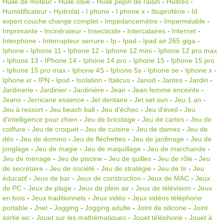
Huile de moteur
-
Huile olive
-
Huile pépin de raisin
-
Huitres
-
Humidificateur
-
Hydrolat
-
I phone
-
I phone x
-
Ibuprofène
-
Id
expert couche change complet
-
Impédancemètre
-
Imperméable
-
Imprimante
-
Incinérateur
-
Insecticide
-
Intercalaires
-
Internet
-
Interphone
-
Interrupteur serrure
-
Ip
-
Ipad
-
Ipad air 265 giga
-
Iphone
-
Iphone 11
-
Iphone 12
-
Iphone 12 mini
-
Iphone 12 pro max
-
Iphone 13
-
IPhone 14
-
Iphone 14 pro
-
Iphone 15
-
Iphone 15 pro
-
Iphone 15 pro max
-
Iphone 4S
-
Iphone 5s
-
Iphone se
-
Iphone x
-
Iphone xr
-
IPN
-
Ipod
-
Isolation
-
Italicus
-
Janod
-
Jantes
-
Jardin
-
Jardinerie
-
Jardinier
-
Jardinière
-
Jean
-
Jean femme enceinte
-
Jeans
-
Jerricane essence
-
Jet dentaire
-
Jet set sun
-
Jeu 1 an
-
Jeu à ressort
-
Jeu beach ball
-
Jeu d'échec
-
Jeu d'éveil
-
Jeu
d'intelligence pour chien
-
Jeu de bricolage
-
Jeu de cartes
-
Jeu de
coiffure
-
Jeu de croquet
-
Jeu de cuisine
-
Jeu de dames
-
Jeu de
dés
-
Jeu de domino
-
Jeu de fléchettes
-
Jeu de jardinage
-
Jeu de
jonglage
-
Jeu de magie
-
Jeu de maquillage
-
Jeu de marchande
-
Jeu de ménage
-
Jeu de piscine
-
Jeu de quilles
-
Jeu de rôle
-
Jeu
de secrétaire
-
Jeu de société
-
Jeu de stratégie
-
Jeu de tir
-
Jeu
éducatif
-
Jeux de bar
-
Jeux de construction
-
Jeux de MAC
-
Jeux
de PC
-
Jeux de plage
-
Jeux de plein air
-
Jeux de télévision
-
Jeux
en bois
-
Jeux traditionnels
-
Jeux vidéo
-
Jeux vidéos téléphone
portable
-
Jnet
-
Jogging
-
Jogging adulte
-
Joint de silicone
-
Joint
sortie wc
-
Jouet sur les mathématiques
-
Jouet téléphone
-
Jouet à