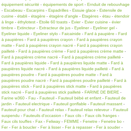
équipement sécurité
-
équipements de sport
-
Ernduit de rebouvhage
-
Escabeau
-
Escarpins
-
Espadrilles
-
Essuie glace
-
Estensile de
cusine
-
établi
-
étagère
-
étagère d'angle
-
Etagères
-
étau
-
étendoir
à linge
-
éthylotest
-
Etoile 60 toasts
-
Evier
-
Evier cuisine
-
évier
timbre
-
Extincteur
-
Extracteur de jus
-
Eyeliner
-
Eyeliner gel
-
Eyeliner liquide
-
Eyeliner stylo
-
Faicainide
-
Fard à paupière
-
Fard
à paupières
-
Fard à paupières crayon
-
Fard à paupières crayon
matte
-
Fard à paupières crayon nacré
-
Fard à paupières crayon
pailleté
-
Fard à paupières crème
-
Fard à paupières crème matte
-
Fard à paupières crème nacré
-
Fard à paupières crème pailleté
-
Fard à paupières liquide
-
Fard à paupières liquide matte
-
Fard à
paupières liquide nacré
-
Fard à paupières liquide pailleté
-
Fard à
paupières poudre
-
Fard à paupières poudre matte
-
Fard à
paupières poudre nacré
-
Fard à paupières poudre pailleté
-
Fard à
paupières stick
-
Fard à paupières stick matte
-
Fard à paupières
stick nacré
-
Fard à paupières stick pailleté
-
FARINE DE BIERE
-
Farine w360
-
Fau
-
Fauteuil
-
Fauteuil bébé et enfant
-
Fauteuil de
jardin
-
Fauteuil electrique
-
Fauteuil gonflable
-
Fauteuil massant
-
Fauteuil pour chat
-
Fauteuil relax
-
Fauteuil relax releveur
-
Fauteuil
suspendu
-
Fauteuils d'occasion
-
Faux cils
-
Faux cils franges
-
Faux cils touffes
-
Fax
-
Feliway
-
FEMME
-
Fenetre
-
Fenetre bo
-
Fer
-
Fer à boucler
-
Fer à lisser
-
Fer à repasser
-
Fer à souder
-