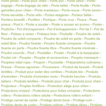
Porte photo
-
Porte pour chien
-
Porte pvc
-
Porte vélos
-
Porte-
bagage
-
Porte-bagage de vélo
-
Porte-bébé
-
Porte-feuille
-
Porte-
gamelles pour chien
-
Porte-manteaux
-
Porte-revue
-
Porte-savon
-
Porte-serviette
-
Porte-vélo
-
Portes etageres
-
Porteur bébé
-
Portière bmw46
-
Portillon
-
Portique
-
Porto cruz
-
Posca
-
Pose
pneus
-
Post it
-
Poste a souder
-
Poste a souser en promo
-
Poster
-
Postiche
-
Pot d'échapement
-
Pot d'échappement
-
Pot de f
-
Pot de
fleur
-
Poteau a visser
-
Poteaux bois
-
Poubelle
-
Poudre de soleil
-
Poudre de soleil compacte
-
Poudre de soleil en perle
-
Poudre de
soleil libre
-
Poudre fixante
-
Poudre fixante compacte
-
Poudre
fixante en perle
-
Poudre fixante libre
-
Poudre fixante minérale
-
Poudre sourcils
-
Pouf
-
Poulailler
-
Poulet
-
Poulet à la basquaise
-
Poulet roti
-
Poupée
-
Poupée et accessoires
-
Poupée manequin
-
Poupées vidal rojas
-
Poupon
-
Poussette
-
Préparations culinaires
-
Presse
-
Presse-agrumes
-
Processeur
-
Produit de beauté
-
Produit
lentilles
-
Produit pour isoler des combes
-
Produits bio
-
Produits
d'entretien
-
Produits d'entretien moto
-
Produits karcher
-
Produits
laitiers
-
Produits lentilles
-
Produits pour chat
-
Produits pour chien
-
Projecteur
-
Proplan fortiflora
-
Protection siège pour chien
-
Protections motard
-
Protections pour fuites urinaires
-
Protections
rollers
-
Protections rollers adulte
-
Protections rollers enfant
-
Protège carnet de santé
-
Protège dents boxe
-
Protège-coin
-
Protège-dents de rugby
-
Protège-robinet
-
Protège-tibias
-
Protège-