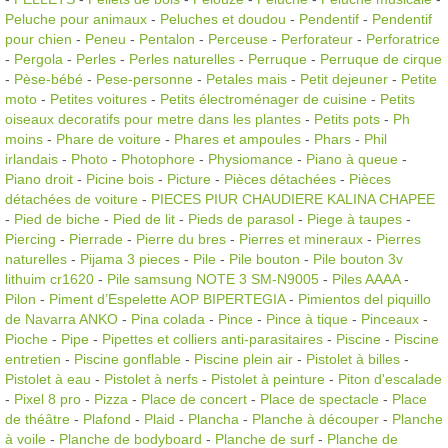
Peluche pour animaux
-
Peluches et doudou
-
Pendentif
-
Pendentif
pour chien
-
Peneu
-
Pentalon
-
Perceuse
-
Perforateur
-
Perforatrice
-
Pergola
-
Perles
-
Perles naturelles
-
Perruque
-
Perruque de cirque
-
Pèse-bébé
-
Pese-personne
-
Petales mais
-
Petit dejeuner
-
Petite
moto
-
Petites voitures
-
Petits électroménager de cuisine
-
Petits
oiseaux decoratifs pour metre dans les plantes
-
Petits pots
-
Ph
moins
-
Phare de voiture
-
Phares et ampoules
-
Phars
-
Phil
irlandais
-
Photo
-
Photophore
-
Physiomance
-
Piano à queue
-
Piano droit
-
Picine bois
-
Picture
-
Pièces détachées
-
Pièces
détachées de voiture
-
PIECES PIUR CHAUDIERE KALINA CHAPEE
-
Pied de biche
-
Pied de lit
-
Pieds de parasol
-
Piege à taupes
-
Piercing
-
Pierrade
-
Pierre du bres
-
Pierres et mineraux
-
Pierres
naturelles
-
Pijama 3 pieces
-
Pile
-
Pile bouton
-
Pile bouton 3v
lithuim cr1620
-
Pile samsung NOTE 3 SM-N9005
-
Piles AAAA
-
Pilon
-
Piment d’Espelette AOP BIPERTEGIA
-
Pimientos del piquillo
de Navarra ANKO
-
Pina colada
-
Pince
-
Pince à tique
-
Pinceaux
-
Pioche
-
Pipe
-
Pipettes et colliers anti-parasitaires
-
Piscine
-
Piscine
entretien
-
Piscine gonflable
-
Piscine plein air
-
Pistolet à billes
-
Pistolet à eau
-
Pistolet à nerfs
-
Pistolet à peinture
-
Piton d'escalade
-
Pixel 8 pro
-
Pizza
-
Place de concert
-
Place de spectacle
-
Place
de théâtre
-
Plafond
-
Plaid
-
Plancha
-
Planche à découper
-
Planche
à voile
-
Planche de bodyboard
-
Planche de surf
-
Planche de