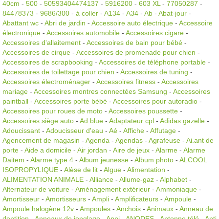
40cm
-
500
-
50593404474137
-
5916200
-
603 XL
-
77050287
-
84478373
-
9686/300
-
à coller
-
A134
-
A34
-
Ab
-
Abat-jour
-
Abattant wc
-
Abri de jardin
-
Accessoire auto électrique
-
Accessoire
électronique
-
Accessoires automobile
-
Accessoires cigare
-
Accessoires d'allaitement
-
Accessoires de bain pour bébé
-
Accessoires de cirque
-
Accessoires de promenade pour chien
-
Accessoires de scrapbooking
-
Accessoires de téléphone portable
-
Accessoires de toilettage pour chien
-
Accessoires de tuning
-
Accessoires électroménager
-
Accessoires fitness
-
Accessoires
mariage
-
Accessoires montres connectées Samsung
-
Accessoires
paintball
-
Accessoires porte bébé
-
Accessoires pour autoradio
-
Accessoires pour roues de moto
-
Accessoires poussette
-
Accessoires siège auto
-
Ad blue
-
Adaptateur cpl
-
Adidas gazelle
-
Adoucissant
-
Adoucisseur d'eau
-
Aé
-
Affiche
-
Affutage
-
Agencement de magasin
-
Agenda
-
Agendas
-
Agrafeuse
-
Ai.ant de
porte
-
Aide a domicile
-
Air jordan
-
Aire de jeux
-
Alarme
-
Alarme
Daitem
-
Alarme type 4
-
Album jeunesse
-
Album photo
-
ALCOOL
ISOPROPYLIQUE
-
Alèse de lit
-
Algue
-
Alimentation
-
ALIMENTATION ANIMALE
-
Alliance
-
Allume-gaz
-
Alphabet
-
Alternateur de voiture
-
Aménagement extérieur
-
Ammoniaque
-
Amortisseur
-
Amortisseurs
-
Ampli
-
Amplificateurs
-
Ampoule
-
Ampoule halogène 12v
-
Ampoules
-
Anchois
-
Animaux
-
Anneau de
dentition
-
Anneaux de jonglage
-
Anni
-
ANODES
-
Antenne télé
-
Anti