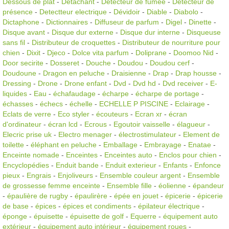
Dessous de plat
-
Détachant
-
Détecteur de fumée
-
Détecteur de
présence
-
Detectteur electrique
-
Dévidoir
-
Diable
-
Diabolo
-
Dictaphone
-
Dictionnaires
-
Diffuseur de parfum
-
Digel
-
Dinette
-
Disque avant
-
Disque dur externe
-
Disque dur interne
-
Disqueuse
sans fil
-
Distributeur de croquettes
-
Distributeur de nourriture pour
chien
-
Dixit
-
Djeco
-
Dolce vita parfum
-
Doliprane
-
Doomoo Nid
-
Door secirite
-
Dosseret
-
Douche
-
Doudou
-
Doudou cerf
-
Doudoune
-
Dragon en peluche
-
Draisienne
-
Drap
-
Drap housse
-
Dressing
-
Drone
-
Drone enfant
-
Dvd
-
Dvd hd
-
Dvd receiver
-
E-
liquides
-
Eau
-
échafaudage
-
écharpe
-
écharpe de portage
-
échasses
-
échecs
-
échelle
-
ECHELLE P PISCINE
-
Eclairage
-
Eclats de verre
-
Eco styler
-
écouteurs
-
Ecran xr
-
écran
d'ordinateur
-
écran lcd
-
Ecrous
-
Egoutoir vaisselle
-
élagueur
-
Elecric prise uk
-
Electro menager
-
électrostimulateur
-
Element de
toilette
-
éléphant en peluche
-
Emballage
-
Embrayage
-
Enatae
-
Enceinte nomade
-
Enceintes
-
Enceintes auto
-
Enclos pour chien
-
Encyclopédies
-
Enduit bande
-
Enduit exterieur
-
Enfants
-
Enfonce
pieux
-
Engrais
-
Enjoliveurs
-
Ensemble couleur argent
-
Ensemble
de grossesse femme enceinte
-
Ensemble fille
-
éolienne
-
épandeur
-
épaulière de rugby
-
épaulirère
-
épée en jouet
-
épicerie
-
épicerie
de base
-
épices
-
épices et condiments
-
épilateur électrique
-
éponge
-
épuisette
-
épuisette de golf
-
Equerre
-
équipement auto
extérieur
-
équipement auto intérieur
-
équipement roues
-