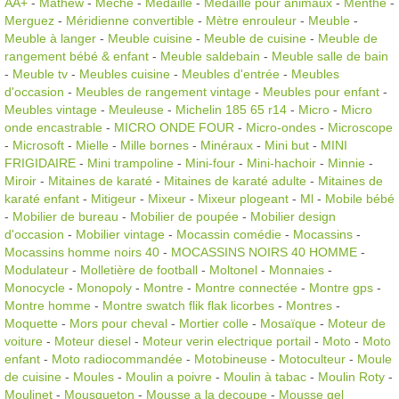
AA+
-
Mathew
-
Meche
-
Médaille
-
Médaille pour animaux
-
Menthe
-
Merguez
-
Méridienne convertible
-
Mètre enrouleur
-
Meuble
-
Meuble à langer
-
Meuble cuisine
-
Meuble de cuisine
-
Meuble de
rangement bébé & enfant
-
Meuble saldebain
-
Meuble salle de bain
-
Meuble tv
-
Meubles cuisine
-
Meubles d'entrée
-
Meubles
d'occasion
-
Meubles de rangement vintage
-
Meubles pour enfant
-
Meubles vintage
-
Meuleuse
-
Michelin 185 65 r14
-
Micro
-
Micro
onde encastrable
-
MICRO ONDE FOUR
-
Micro-ondes
-
Microscope
-
Microsoft
-
Mielle
-
Mille bornes
-
Minéraux
-
Mini but
-
MINI
FRIGIDAIRE
-
Mini trampoline
-
Mini-four
-
Mini-hachoir
-
Minnie
-
Miroir
-
Mitaines de karaté
-
Mitaines de karaté adulte
-
Mitaines de
karaté enfant
-
Mitigeur
-
Mixeur
-
Mixeur plogeant
-
Ml
-
Mobile bébé
-
Mobilier de bureau
-
Mobilier de poupée
-
Mobilier design
d'occasion
-
Mobilier vintage
-
Mocassin comédie
-
Mocassins
-
Mocassins homme noirs 40
-
MOCASSINS NOIRS 40 HOMME
-
Modulateur
-
Molletière de football
-
Moltonel
-
Monnaies
-
Monocycle
-
Monopoly
-
Montre
-
Montre connectée
-
Montre gps
-
Montre homme
-
Montre swatch flik flak licorbes
-
Montres
-
Moquette
-
Mors pour cheval
-
Mortier colle
-
Mosaïque
-
Moteur de
voiture
-
Moteur diesel
-
Moteur verin electrique portail
-
Moto
-
Moto
enfant
-
Moto radiocommandée
-
Motobineuse
-
Motoculteur
-
Moule
de cuisine
-
Moules
-
Moulin a poivre
-
Moulin à tabac
-
Moulin Roty
-
Moulinet
-
Mousqueton
-
Mousse a la decoupe
-
Mousse gel