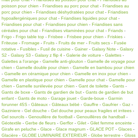
poisson pour chien
-
Friandises au porc pour chat
-
Friandises au
porc pour chien
-
Friandises déshydratées pour chat
-
Friandises
hypoallergéniques pour chat
-
Friandises liquides pour chat
-
Friandises pour chat
-
Friandises pour chien
-
Friandises sans
céréales pour chat
-
Friandises vitaminées pour chat
-
Friands
-
Frigo
-
Frigo table top
-
Frisbee
-
Frisbee pour chien
-
Friskies
-
Friteuse
-
Fromage
-
Fruits
-
Fruits de mer
-
Fruits secs
-
Fusée
rotative
-
Fusibles
-
Fusil de cuisine
-
Gainer
-
Galaxy Note
-
Galaxy
S2
-
Galaxy S3
-
Galaxy z flip 4
-
Galerie de voiture
-
Galettes
-
Galettes a l'orange
-
Gamelle anti-glouton
-
Gamelle de voyage pour
chien
-
Gamelle double pour chien
-
Gamelle en bambou pour chien
-
Gamelle en céramique pour chien
-
Gamelle en inox pour chien
-
Gamelle en plastique pour chien
-
Gamelle pour chat
-
Gamelle pour
chien
-
Gamelle surélevée pour chien
-
Gant de toilette
-
Gants
-
Gants de boxe
-
Gants de gardien de but
-
Gants de gardien de but
enfant
-
Gants de moto
-
Garage jouet
-
Garde-boue
-
Garmin
forunner 45S
-
Gâteaux
-
Gâteaux bébé
-
Gauffre
-
Gaufrier
-
Gaz
-
Gaziniere
-
Gel douche
-
Gel douche pour peaux fragiles et irritees
-
Gel sourcils
-
Genouillère de football
-
Genouillères de handball
-
Géotextile
-
Gerbe de fleurs
-
Gerflor
-
Gilet
-
Gilet femme enceinte
-
Girafe en peluche
-
Glace
-
Glace magnum
-
GLACE POT
-
Glaces
-
Glacière
-
GLOBE LUMINAIRE EXTERIEUR
-
Globe terrestre
-
Gloss