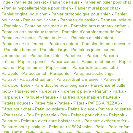
linge
-
Panier de basket
-
Panier de fleurs
-
Panier en osier pour chat
-
Panier hypoallergénique pour chien
-
Panier mural pour chat
-
Panier original pour chat
-
Panier orthopédique pour chien
-
Panier
pour chat
-
Panier pour chien
-
Panneau de basket
-
Panneau solaire
-
Pantalon
-
Pantalon arts martiaux
-
Pantalon arts martiaux enfant
-
Pantalon arts martiaux femme
-
Pantalon d'entraînement de foot
-
Pantalon de moto
-
Pantalon de ski
-
Pantalon de ski enfant
-
Pantalon de ski femme
-
Pantalon enfant
-
Pantalon femme enceinte
-
Pantalon homme
-
Pantalon large
-
Pantalons jeans homme
vermenton et
-
Pantoufles d'été
-
Papeterie
-
Papier
-
Papier à
crèche
-
Papier a poncè
-
Papier cadeau
-
Papier effet miroir
-
Papier
maché
-
Papier miroir
-
Papier peint
-
Papier toilette sans tube
-
Parabole
-
Paracetamol
-
Parapente
-
Parapluie seche linge
-
Parasol
-
Parasol chauffant
-
Parasol droit à manivel
-
Paravent
-
Parc pour bébé
-
Pare douche pour baignoire
-
Pare-brise et bulle
moto
-
Pare-soleil
-
Parebrise
-
Parement pierre
-
Parfum
-
Parka
-
Parpaings
-
Parquet
-
Parure
-
Pas tres large mais en hauteur
-
Patates douces
-
Patee foie
-
Patère
-
Pâtes
-
PATES A PIZZAS
-
Pâtes pour chat
-
Patin poussiere
-
Patins à glace
-
Patins à roulettes
-
Pâtisserie
-
Pc
-
Pc portable
-
Pcv
-
Peigne pour chien
-
Peignoir
-
Peinture
-
Peinture extérieure bois/fer vert
-
Peinture extérieure fer
-
Peinture pour plastique
-
Peinture ral 5024 volet
-
Pelle
-
Pelle enfant
-
PELLETS
-
Pellets de bois
-
Pelouze
-
Peluche
-
Peluche musicale
-