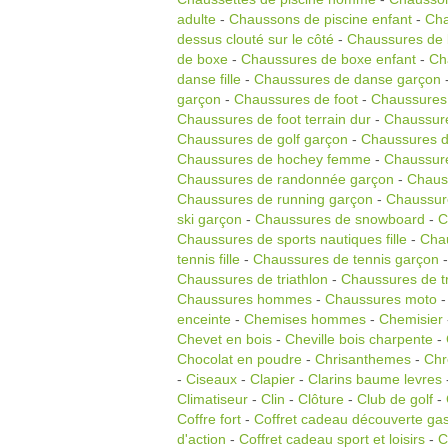
adulte
-
Chaussons de piscine enfant
-
Cha
dessus clouté sur le côté
-
Chaussures de 
de boxe
-
Chaussures de boxe enfant
-
Ch
danse fille
-
Chaussures de danse garçon
garçon
-
Chaussures de foot
-
Chaussures
Chaussures de foot terrain dur
-
Chaussure
Chaussures de golf garçon
-
Chaussures d
Chaussures de hochey femme
-
Chaussure
Chaussures de randonnée garçon
-
Chaus
Chaussures de running garçon
-
Chaussur
ski garçon
-
Chaussures de snowboard
-
C
Chaussures de sports nautiques fille
-
Chau
tennis fille
-
Chaussures de tennis garçon
Chaussures de triathlon
-
Chaussures de t
Chaussures hommes
-
Chaussures moto
enceinte
-
Chemises hommes
-
Chemisier
Chevet en bois
-
Cheville bois charpente
-
Chocolat en poudre
-
Chrisanthemes
-
Chr
-
Ciseaux
-
Clapier
-
Clarins baume levres
Climatiseur
-
Clin
-
Clôture
-
Club de golf
-
Coffre fort
-
Coffret cadeau découverte ga
d'action
-
Coffret cadeau sport et loisirs
-
C