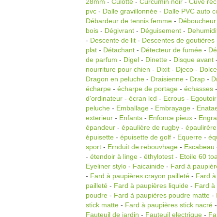
28mm
-
Culotte
-
Curcumin noir
-
Cuve rec
pvc
-
Dalle gravillonnée
-
Dalle PVC auto co
Débardeur de tennis femme
-
Déboucheur
bois
-
Dégivrant
-
Déguisement
-
Dehumidif
-
Descente de lit
-
Descentes de goutières
plat
-
Détachant
-
Détecteur de fumée
-
Dé
de parfum
-
Digel
-
Dinette
-
Disque avant
nourriture pour chien
-
Dixit
-
Djeco
-
Dolce
Dragon en peluche
-
Draisienne
-
Drap
-
D
écharpe
-
écharpe de portage
-
échasses
d'ordinateur
-
écran lcd
-
Ecrous
-
Egoutoir
peluche
-
Emballage
-
Embrayage
-
Enata
exterieur
-
Enfants
-
Enfonce pieux
-
Engra
épandeur
-
épaulière de rugby
-
épaulirère
épuisette
-
épuisette de golf
-
Equerre
-
éq
sport
-
Ernduit de rebouvhage
-
Escabeau
-
étendoir à linge
-
éthylotest
-
Etoile 60 to
Eyeliner stylo
-
Faicainide
-
Fard à paupièr
-
Fard à paupières crayon pailleté
-
Fard à
pailleté
-
Fard à paupières liquide
-
Fard à 
poudre
-
Fard à paupières poudre matte
-
stick matte
-
Fard à paupières stick nacré
Fauteuil de jardin
-
Fauteuil electrique
-
Fa