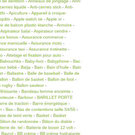
 de dentition
-
Anneaux de jonglage
-
Anni
-cernes liquide
-
Anti-cernes stick
-
Anti-
ifs
-
Apiculture
-
Appareil à croque-
ppâts
-
Apple watch se
-
Apple xr
-
ir de balcon plastic étanche
-
Armoire
-
-
Aspirateur balai
-
Aspirateur cendre
-
nce bonus
-
Assurance commerce
-
nce mensuelle
-
Assurance moto
-
ssurance taxi
-
Assurance trotinette
-
to
-
Attelage et fixation pour auto
-
Babouchka
-
Baby-foot
-
Babyphone
-
Bac
pour bébé
-
Baïja
-
Bain
-
Bain d'huile
-
Bain
et
-
Ballastre
-
Balle de baseball
-
Balle de
allon
-
Ballon de basket
-
Ballon de foot
-
n rugby
-
Ballon sauteur
-
ihissante
-
Bandeau femme enceinte
-
boteuse
-
Barbour
-
BARILLET PORTE
arre de traction
-
Barre énergétique
-
n
-
Bas
-
Bas de contentions taille 54/56
-
ase de teint verte
-
Basket
-
Basket
Bâton de randonnée
-
Bâton du diable
-
terie de. tel
-
Batterie de boxer 12 volt
-
-
Bayrol
-
BB crème
-
BB crème hydratante