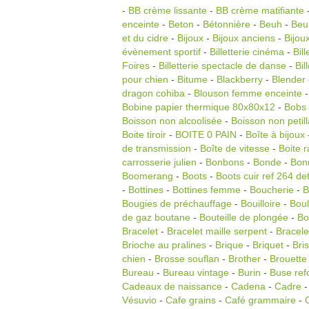
-
BB crème lissante
-
BB crème matifiante
enceinte
-
Beton
-
Bétonnière
-
Beuh
-
Beu
et du cidre
-
Bijoux
-
Bijoux anciens
-
Bijou
évènement sportif
-
Billetterie cinéma
-
Bil
Foires
-
Billetterie spectacle de danse
-
Bil
pour chien
-
Bitume
-
Blackberry
-
Blender
dragon cohiba
-
Blouson femme enceinte
Bobine papier thermique 80x80x12
-
Bobs
Boisson non alcoolisée
-
Boisson non petil
Boite tiroir
-
BOITE 0 PAIN
-
Boîte à bijoux
de transmission
-
Boîte de vitesse
-
Boite 
carrosserie julien
-
Bonbons
-
Bonde
-
Bon
Boomerang
-
Boots
-
Boots cuir ref 264 det
-
Bottines
-
Bottines femme
-
Boucherie
-
B
Bougies de préchauffage
-
Bouilloire
-
Boul
de gaz boutane
-
Bouteille de plongée
-
Bo
Bracelet
-
Bracelet maille serpent
-
Bracele
Brioche au pralines
-
Brique
-
Briquet
-
Bri
chien
-
Brosse souflan
-
Brother
-
Brouette
Bureau
-
Bureau vintage
-
Burin
-
Buse ref
Cadeaux de naissance
-
Cadena
-
Cadre
Vésuvio
-
Cafe grains
-
Café grammaire
-