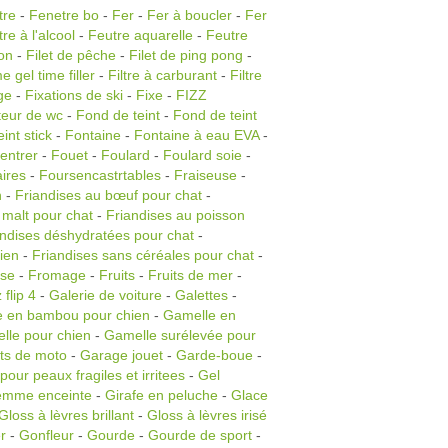
tre
-
Fenetre bo
-
Fer
-
Fer à boucler
-
Fer
re à l'alcool
-
Feutre aquarelle
-
Feutre
on
-
Filet de pêche
-
Filet de ping pong
-
e gel time filler
-
Filtre à carburant
-
Filtre
ge
-
Fixations de ski
-
Fixe
-
FIZZ
teur de wc
-
Fond de teint
-
Fond de teint
int stick
-
Fontaine
-
Fontaine à eau EVA
-
entrer
-
Fouet
-
Foulard
-
Foulard soie
-
aires
-
Foursencastrtables
-
Fraiseuse
-
n
-
Friandises au bœuf pour chat
-
 malt pour chat
-
Friandises au poisson
andises déshydratées pour chat
-
ien
-
Friandises sans céréales pour chat
-
use
-
Fromage
-
Fruits
-
Fruits de mer
-
 flip 4
-
Galerie de voiture
-
Galettes
-
 en bambou pour chien
-
Gamelle en
lle pour chien
-
Gamelle surélevée pour
ts de moto
-
Garage jouet
-
Garde-boue
-
our peaux fragiles et irritees
-
Gel
femme enceinte
-
Girafe en peluche
-
Glace
Gloss à lèvres brillant
-
Gloss à lèvres irisé
r
-
Gonfleur
-
Gourde
-
Gourde de sport
-