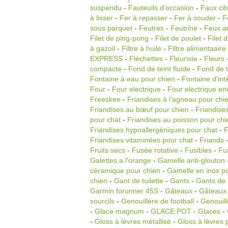
suspendu
-
Fauteuils d'occasion
-
Faux cil
à lisser
-
Fer à repasser
-
Fer à souder
-
F
sous parquet
-
Feutres
-
Feutrine
-
Feux ar
Filet de ping-pong
-
Filet de poulet
-
Filet 
à gazoil
-
Filtre à huile
-
Filtre alimentaaire
EXPRESS
-
Fléchettes
-
Fleuriste
-
Fleurs
compacte
-
Fond de teint fluide
-
Fond de t
Fontaine à eau pour chien
-
Fontaine d'int
Four
-
Four electrique
-
Four electrique en
Freeskee
-
Friandises à l'agneau pour chi
Friandises au bœuf pour chien
-
Friandise
pour chat
-
Friandises au poisson pour chi
Friandises hypoallergéniques pour chat
-
F
Friandises vitaminées pour chat
-
Friands
Fruits secs
-
Fusée rotative
-
Fusibles
-
Fus
Galettes a l'orange
-
Gamelle anti-glouton
céramique pour chien
-
Gamelle en inox p
chien
-
Gant de toilette
-
Gants
-
Gants de
Garmin forunner 45S
-
Gâteaux
-
Gâteaux
sourcils
-
Genouillère de football
-
Genouill
-
Glace magnum
-
GLACE POT
-
Glaces
-
-
Gloss à lèvres métallisé
-
Gloss à lèvres p