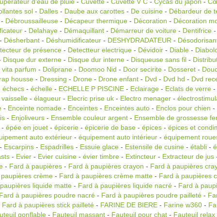
uperateur d'eau de pluie
-
Cuvette
-
Cuvette V C
-
Cycas du japon
-
Cœ
llantes sol
-
Dalles
-
Daube aux carottes
-
De cuisine
-
Débardeur de t
-
Débroussailleuse
-
Décapeur thermique
-
Décoration
-
Décoration m
icateur
-
Delahaye
-
Démaquillant
-
Démarreur de voiture
-
Dentifrice
-
Désherbant
-
Déshumidificateur
-
DESHYDRADATEUR
-
Désodorisan
tecteur de présence
-
Detectteur electrique
-
Dévidoir
-
Diable
-
Diabol
-
Disque dur externe
-
Disque dur interne
-
Disqueuse sans fil
-
Distrib
 vita parfum
-
Doliprane
-
Doomoo Nid
-
Door secirite
-
Dosseret
-
Dou
rap housse
-
Dressing
-
Drone
-
Drone enfant
-
Dvd
-
Dvd hd
-
Dvd rec
-
échecs
-
échelle
-
ECHELLE P PISCINE
-
Eclairage
-
Eclats de verre
 vaisselle
-
élagueur
-
Elecric prise uk
-
Electro menager
-
électrostimul
e
-
Enceinte nomade
-
Enceintes
-
Enceintes auto
-
Enclos pour chien
-
is
-
Enjoliveurs
-
Ensemble couleur argent
-
Ensemble de grossesse f
-
épée en jouet
-
épicerie
-
épicerie de base
-
épices
-
épices et condi
uipement auto extérieur
-
équipement auto intérieur
-
équipement roue
-
Escarpins
-
Espadrilles
-
Essuie glace
-
Estensile de cusine
-
établi
-
é
asts
-
Evier
-
Evier cuisine
-
évier timbre
-
Extincteur
-
Extracteur de jus
e
-
Fard à paupières
-
Fard à paupières crayon
-
Fard à paupières cra
 paupières crème
-
Fard à paupières crème matte
-
Fard à paupières 
paupières liquide matte
-
Fard à paupières liquide nacré
-
Fard à paupiè
Fard à paupières poudre nacré
-
Fard à paupières poudre pailleté
-
Fa
-
Fard à paupières stick pailleté
-
FARINE DE BIERE
-
Farine w360
-
Fa
uteuil gonflable
-
Fauteuil massant
-
Fauteuil pour chat
-
Fauteuil relax