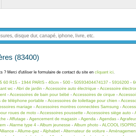
yères (83400)
s ? Merci d'utiliser le formulaire de contact du site en
cliquant ici
.
5 60 R15
-
1944 PARIS
-
40cm
-
500
-
50593404474137
-
5916200
-
6
tant wc
-
Abri de jardin
-
Accessoire auto électrique
-
Accessoire électro
ment
-
Accessoires de bain pour bébé
-
Accessoires de cirque
-
Accessoi
 de téléphone portable
-
Accessoires de toilettage pour chien
-
Accesso
essoires mariage
-
Accessoires montres connectées Samsung
-
Accesso
pour roues de moto
-
Accessoires poussette
-
Accessoires siège auto
-
iche
-
Affutage
-
Agencement de magasin
-
Agenda
-
Agendas
-
Agrafeu
tem
-
Alarme type 4
-
Album jeunesse
-
Album photo
-
ALCOOL ISOPR
Alliance
-
Allume-gaz
-
Alphabet
-
Alternateur de voiture
-
Aménagement 