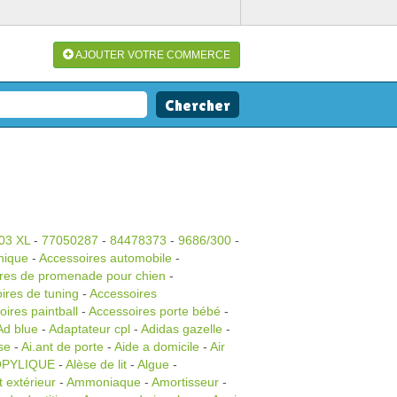
AJOUTER VOTRE COMMERCE
03 XL
-
77050287
-
84478373
-
9686/300
-
nique
-
Accessoires automobile
-
res de promenade pour chien
-
ires de tuning
-
Accessoires
ires paintball
-
Accessoires porte bébé
-
Ad blue
-
Adaptateur cpl
-
Adidas gazelle
-
se
-
Ai.ant de porte
-
Aide a domicile
-
Air
OPYLIQUE
-
Alèse de lit
-
Algue
-
extérieur
-
Ammoniaque
-
Amortisseur
-