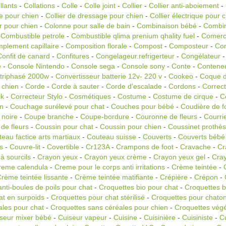
llants
-
Collations
-
Colle
-
Colle joint
-
Collier
-
Collier anti-aboiement
-
re pour chien
-
Collier de dressage pour chien
-
Collier électrique pour 
er pour chien
-
Colonne pour salle de bain
-
Combinaison bébé
-
Combin
-
Combustible petrole
-
Combustible qlima prenium qhality fuel
-
Comerc
plement capillaire
-
Composition florale
-
Compost
-
Composteur
-
Co
Confit de canard
-
Confitures
-
Congelageur.refrigerteur
-
Congélateur
e
-
Console Nintendo
-
Console sega
-
Console sony
-
Conte
-
Conteneu
 triphasé 2000w
-
Convertisseur batterie 12v- 220 v
-
Cookeo
-
Coque d
 chien
-
Corde
-
Corde à sauter
-
Corde d'escalade
-
Cordons
-
Correc
ck
-
Correcteur Stylo
-
Cosmétiques
-
Costume
-
Costume de cirque
-
C
n
-
Couchage surélevé pour chat
-
Couches pour bébé
-
Coudière de fo
 noire
-
Coupe branche
-
Coupe-bordure
-
Couronne de fleurs
-
Courri
de fleurs
-
Coussin pour chat
-
Coussin pour chien
-
Coussinet prothès
eau factice arts martiaux
-
Couteau suisse
-
Couverts
-
Couverts bébé
s
-
Couvre-lit
-
Covertible
-
Cr123A
-
Crampons de foot
-
Cravache
-
Cr
à sourcils
-
Crayon yeux
-
Crayon yeux crème
-
Crayon yeux gel
-
Cray
reme calendula
-
Creme pour le corps anti irritations
-
Crème teintée
-
rème teintée lissante
-
Crème teintée matifiante
-
Crépière
-
Crépon
-
nti-boules de poils pour chat
-
Croquettes bio pour chat
-
Croquettes b
at en surpoids
-
Croquettes pour chat stérilisé
-
Croquettes pour chato
ales pour chat
-
Croquettes sans céréales pour chien
-
Croquettes végé
seur mixer bébé
-
Cuiseur vapeur
-
Cuisine
-
Cuisinière
-
Cuisiniste
-
C