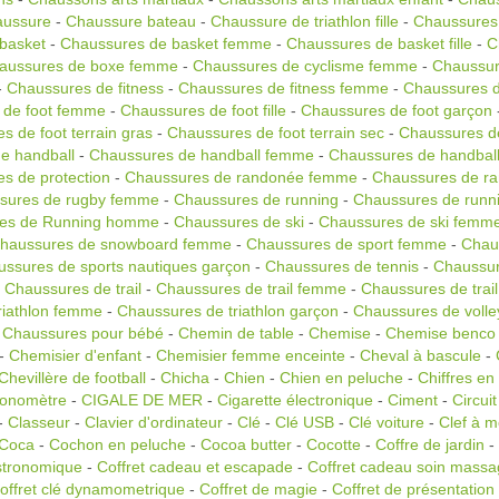
ussure
-
Chaussure bateau
-
Chaussure de triathlon fille
-
Chaussures
basket
-
Chaussures de basket femme
-
Chaussures de basket fille
-
C
aussures de boxe femme
-
Chaussures de cyclisme femme
-
Chaussur
-
Chaussures de fitness
-
Chaussures de fitness femme
-
Chaussures de
 de foot femme
-
Chaussures de foot fille
-
Chaussures de foot garçon
s de foot terrain gras
-
Chaussures de foot terrain sec
-
Chaussures de
e handball
-
Chaussures de handball femme
-
Chaussures de handball 
s de protection
-
Chaussures de randonée femme
-
Chaussures de r
sures de rugby femme
-
Chaussures de running
-
Chaussures de runn
es de Running homme
-
Chaussures de ski
-
Chaussures de ski femm
haussures de snowboard femme
-
Chaussures de sport femme
-
Chau
ssures de sports nautiques garçon
-
Chaussures de tennis
-
Chaussur
-
Chaussures de trail
-
Chaussures de trail femme
-
Chaussures de trail 
riathlon femme
-
Chaussures de triathlon garçon
-
Chaussures de volle
-
Chaussures pour bébé
-
Chemin de table
-
Chemise
-
Chemise benco
-
Chemisier d'enfant
-
Chemisier femme enceinte
-
Cheval à bascule
-
Chevillère de football
-
Chicha
-
Chien
-
Chien en peluche
-
Chiffres en
onomètre
-
CIGALE DE MER
-
Cigarette électronique
-
Ciment
-
Circuit
-
Classeur
-
Clavier d'ordinateur
-
Clé
-
Clé USB
-
Clé voiture
-
Clef à m
Coca
-
Cochon en peluche
-
Cocoa butter
-
Cocotte
-
Coffre de jardin
-
stronomique
-
Coffret cadeau et escapade
-
Coffret cadeau soin massa
offret clé dynamometrique
-
Coffret de magie
-
Coffret de présentation