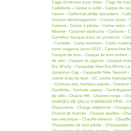
Cage d'intérieur pour chien
-
Cage de trans
Caillebotis
-
Caisse à outils
-
Caisse de ra
l'avent
-
Califormia phillip desouliere
-
Call
Camion déménagement
-
Camion jouet
-
Caneva
-
Canne à pêche
-
Canne velux
-
filtrante
-
Caramel starbucks
-
Carbone
-
C
Carrefour banque trans en provence
-
Car
-
Cartable
-
Carte mémoire
-
Carte routièr
toner magenta xerox 6515
-
Cartouches br
Casque de bmx
-
Casque de bmx enfant
-
de vélo
-
Casque et cagoule
-
Casque mot
Era 9Forty
-
Casquette New Era 9Forty La
Jumpman Cap
-
Casquette Nike Swoosh
-
crème éclat du teint
-
CC crème hydratant
-
Ceinture arts martiaux piquée
-
Ceinture 
Centifolia
-
Centrale vapeur
-
Centrifugeus
de vélo
-
Chaîne Hifi
-
Chaînes-neige
-
Cha
CHAISES DE SALLE A MANGER PRIX
-
Ch
Charcuterie
-
Charge téléphone
-
Chargeur
Chariot de marche
-
Chasse abeilles
-
Cha
eau electrique
-
Chauffe-biberon
-
Chauffe
Chaussettes de foot adulte
-
Chaussettes d
Chaussettes de piscine homme
-
Chausso