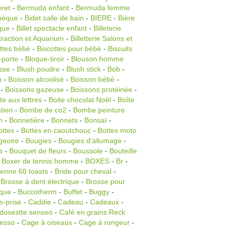
ret
-
Bermuda enfant
-
Bermuda femme
thèque
-
Bidet salle de bain
-
BIERE
-
Bière
rque
-
Billet spectacle enfant
-
Billeterie
ttraction et Aquarium
-
Billetterie Salons et
ttes bébé
-
Biscottes pour bébé
-
Biscuits
-porte
-
Bloque-tiroir
-
Blouson homme
sse
-
Blush poudre
-
Blush stick
-
Bob
-
n
-
Boisson alcoolisé
-
Boisson bébé
-
-
Boissons gazeuse
-
Boissons protéinée
-
te aux lettres
-
Boite chocolat Noël
-
Boîte
tion
-
Bombe de co2
-
Bombe peinture
n
-
Bonnetière
-
Bonnets
-
Bonsaï
-
ottes
-
Bottes en caoutchouc
-
Bottes moto
geoire
-
Bougies
-
Bougies d'allumage
-
s
-
Bouquet de fleurs
-
Boussole
-
Bouteille
-
Boxer de tennis homme
-
BOXES
-
Br
-
ienne 60 toasts
-
Bride pour cheval
-
-
Brosse à dent électrique
-
Brosse pour
ique
-
Buccotherm
-
Buffet
-
Buggy
-
-prise
-
Caddie
-
Cadeau
-
Cadeaux
-
dosestte senseo
-
Café en grains Reck
resso
-
Cage à oiseaux
-
Cage à rongeur
-