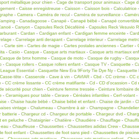
port métallique pour chien
-
Cage de transport pour animaux
-
Cage de
ngement
-
Caisse enregistreuse
-
Caisson
-
Caisson bois
-
Calculatrice
igraphe
-
Camera
-
Caméra de recul
-
Caméra de surveillance
-
Camér
Camping
-
Canadagoose
-
Canapé
-
Canapé bébé
-
Canapé convertibl
Canoë
-
Canyon
-
Capsules Reck Décaféiné
-
Capsules Reck Vesuvio Ri
arburant
-
Cardan
-
Cardigan enfant
-
Cardigan femme enceinte
-
Card
relage
-
Carrelage anti derapant
-
Carrelage interieur
-
Carrelage metr
e
-
Carte sim
-
Cartes de magie
-
Cartes postales anciennes
-
Cartier
-
ita
-
Casio
-
Casque
-
Casque arts martiaux
-
Casque arts martiaux enf
Casque de bmx homme
-
Casque de moto
-
Casque de rugby
-
Casque
o
-
Casque rollers
-
Casque rollers enfant
-
Casque TV
-
Casquette
-
Ca
 League Essential
-
Casquette New Era 9Forty Tie Dye Ny
-
Casquette 
Casse-tête
-
Casserole
-
Cave à vin
-
CAVIAR
-
Cbd
-
CC crème
-
CC c
e
-
CC crème lissante
-
CC crème matifiante
-
Cd
-
CD d'ocassion
-
Cd 
de sécurité pour chien
-
Ceinture femme tressée
-
Ceinture lombaire de
e
-
Ceramiques pour table
-
Cerave
-
Céréales infantiles
-
Cerf-volant
-
ise
-
Chaise haute bébé
-
Chaise bébé et enfant
-
Chaise de jardin
-
C
aises vintage
-
Chalumeau
-
Chambre à air
-
Champagne
-
Chandelier
 batterie
-
Chargeur cd
-
Chargeur de portable
-
Chargeur dvd
-
Charg
t en peluche
-
Chataignier
-
Chatière
-
Chaudière
-
Chauffage
-
Chauff
-eau
-
Chauffeuse
-
Chaussettes
-
Chaussettes adidas Crew
-
Chausset
e foot enfant
-
Chaussettes de foot sans pied
-
Chaussettes de piscine
ns
-
Chaussons arts martiaux
-
Chaussons arts martiaux enfant
-
Chaus