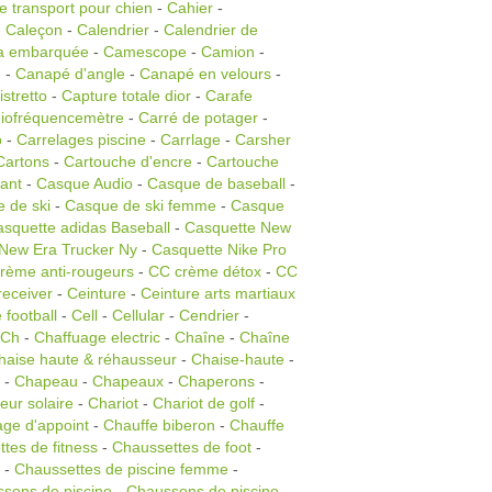
 transport pour chien
-
Cahier
-
-
Caleçon
-
Calendrier
-
Calendrier de
a embarquée
-
Camescope
-
Camion
-
e
-
Canapé d'angle
-
Canapé en velours
-
stretto
-
Capture totale dior
-
Carafe
iofréquencemètre
-
Carré de potager
-
o
-
Carrelages piscine
-
Carrlage
-
Carsher
Cartons
-
Cartouche d'encre
-
Cartouche
ant
-
Casque Audio
-
Casque de baseball
-
 de ski
-
Casque de ski femme
-
Casque
squette adidas Baseball
-
Casquette New
New Era Trucker Ny
-
Casquette Nike Pro
rème anti-rougeurs
-
CC crème détox
-
CC
receiver
-
Ceinture
-
Ceinture arts martiaux
 football
-
Cell
-
Cellular
-
Cendrier
-
Ch
-
Chaffuage electric
-
Chaîne
-
Chaîne
haise haute & réhausseur
-
Chaise-haute
-
-
Chapeau
-
Chapeaux
-
Chaperons
-
eur solaire
-
Chariot
-
Chariot de golf
-
age d'appoint
-
Chauffe biberon
-
Chauffe
tes de fitness
-
Chaussettes de foot
-
-
Chaussettes de piscine femme
-
sons de piscine
-
Chaussons de piscine