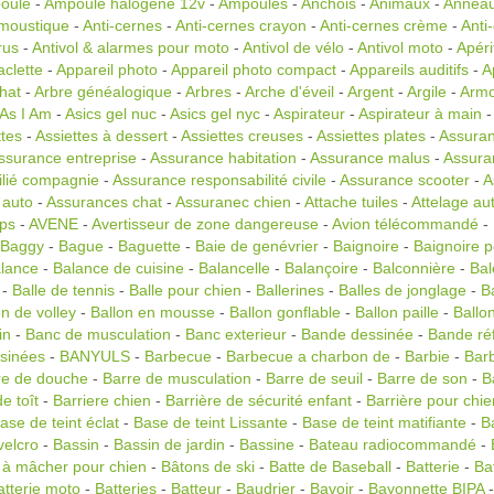
oule
-
Ampoule halogène 12v
-
Ampoules
-
Anchois
-
Animaux
-
Anneau
 moustique
-
Anti-cernes
-
Anti-cernes crayon
-
Anti-cernes crème
-
Anti
rus
-
Antivol & alarmes pour moto
-
Antivol de vélo
-
Antivol moto
-
Apérit
aclette
-
Appareil photo
-
Appareil photo compact
-
Appareils auditifs
-
A
hat
-
Arbre généalogique
-
Arbres
-
Arche d'éveil
-
Argent
-
Argile
-
Armo
As I Am
-
Asics gel nuc
-
Asics gel nyc
-
Aspirateur
-
Aspirateur à main
ttes
-
Assiettes à dessert
-
Assiettes creuses
-
Assiettes plates
-
Assura
ssurance entreprise
-
Assurance habitation
-
Assurance malus
-
Assura
ilié compagnie
-
Assurance responsabilité civile
-
Assurance scooter
-
A
 auto
-
Assurances chat
-
Assuranec chien
-
Attache tuiles
-
Attelage au
gps
-
AVENE
-
Avertisseur de zone dangereuse
-
Avion télécommandé
-
Baggy
-
Bague
-
Baguette
-
Baie de genévrier
-
Baignoire
-
Baignoire 
lance
-
Balance de cuisine
-
Balancelle
-
Balançoire
-
Balconnière
-
Bal
-
Balle de tennis
-
Balle pour chien
-
Ballerines
-
Balles de jonglage
-
B
on de volley
-
Ballon en mousse
-
Ballon gonflable
-
Ballon paille
-
Ballo
in
-
Banc de musculation
-
Banc exterieur
-
Bande dessinée
-
Bande réf
sinées
-
BANYULS
-
Barbecue
-
Barbecue a charbon de
-
Barbie
-
Bar
re de douche
-
Barre de musculation
-
Barre de seuil
-
Barre de son
-
B
e toît
-
Barriere chien
-
Barrière de sécurité enfant
-
Barrière pour chie
ase de teint éclat
-
Base de teint Lissante
-
Base de teint matifiante
-
B
velcro
-
Bassin
-
Bassin de jardin
-
Bassine
-
Bateau radiocommandé
-
 à mâcher pour chien
-
Bâtons de ski
-
Batte de Baseball
-
Batterie
-
Bat
atterie moto
-
Batteries
-
Batteur
-
Baudrier
-
Bavoir
-
Bayonnette BIPA