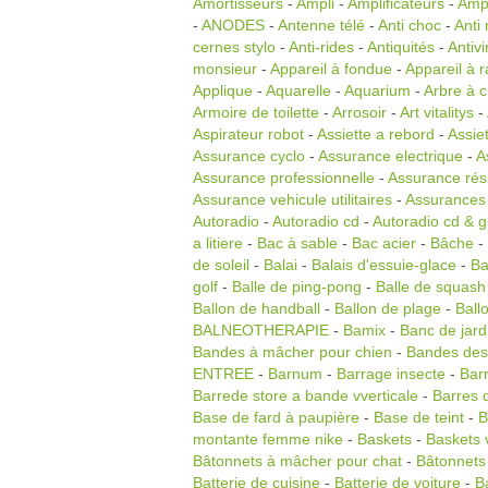
Amortisseurs
-
Ampli
-
Amplificateurs
-
Amp
-
ANODES
-
Antenne télé
-
Anti choc
-
Anti
cernes stylo
-
Anti-rides
-
Antiquités
-
Antivi
monsieur
-
Appareil à fondue
-
Appareil à r
Applique
-
Aquarelle
-
Aquarium
-
Arbre à c
Armoire de toilette
-
Arrosoir
-
Art vitalitys
-
Aspirateur robot
-
Assiette a rebord
-
Assie
Assurance cyclo
-
Assurance electrique
-
A
Assurance professionnelle
-
Assurance rés
Assurance vehicule utilitaires
-
Assurances
Autoradio
-
Autoradio cd
-
Autoradio cd & 
a litiere
-
Bac à sable
-
Bac acier
-
Bâche
-
de soleil
-
Balai
-
Balais d'essuie-glace
-
Ba
golf
-
Balle de ping-pong
-
Balle de squash
Ballon de handball
-
Ballon de plage
-
Ball
BALNEOTHERAPIE
-
Bamix
-
Banc de jard
Bandes à mâcher pour chien
-
Bandes des
ENTREE
-
Barnum
-
Barrage insecte
-
Bar
Barrede store a bande vverticale
-
Barres d
Base de fard à paupière
-
Base de teint
-
B
montante femme nike
-
Baskets
-
Baskets 
Bâtonnets à mâcher pour chat
-
Bâtonnets
Batterie de cuisine
-
Batterie de voiture
-
B