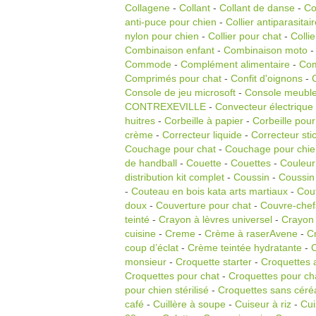
Collagene
-
Collant
-
Collant de danse
-
Co
anti-puce pour chien
-
Collier antiparasitai
nylon pour chien
-
Collier pour chat
-
Colli
Combinaison enfant
-
Combinaison moto
Commode
-
Complément alimentaire
-
Com
Comprimés pour chat
-
Confit d'oignons
-
Console de jeu microsoft
-
Console meubl
CONTREXEVILLE
-
Convecteur électrique
huitres
-
Corbeille à papier
-
Corbeille pour
crème
-
Correcteur liquide
-
Correcteur sti
Couchage pour chat
-
Couchage pour chie
de handball
-
Couette
-
Couettes
-
Couleur
distribution kit complet
-
Coussin
-
Coussin 
-
Couteau en bois kata arts martiaux
-
Cout
doux
-
Couverture pour chat
-
Couvre-chef
teinté
-
Crayon à lèvres universel
-
Crayon 
cuisine
-
Creme
-
Crème à raserAvene
-
C
coup d’éclat
-
Crème teintée hydratante
-
C
monsieur
-
Croquette starter
-
Croquettes a
Croquettes pour chat
-
Croquettes pour ch
pour chien stérilisé
-
Croquettes sans céré
café
-
Cuillère à soupe
-
Cuiseur à riz
-
Cui