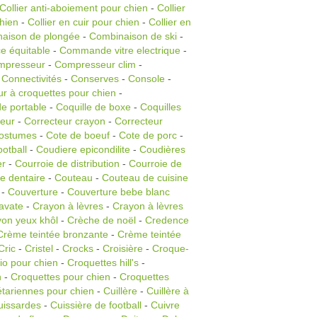
Collier anti-aboiement pour chien
-
Collier
chien
-
Collier en cuir pour chien
-
Collier en
aison de plongée
-
Combinaison de ski
-
e équitable
-
Commande vitre electrique
-
mpresseur
-
Compresseur clim
-
-
Connectivités
-
Conserves
-
Console
-
r à croquettes pour chien
-
e portable
-
Coquille de boxe
-
Coquilles
teur
-
Correcteur crayon
-
Correcteur
ostumes
-
Cote de boeuf
-
Cote de porc
-
otball
-
Coudiere epicondilite
-
Coudières
er
-
Courroie de distribution
-
Courroie de
e dentaire
-
Couteau
-
Couteau de cuisine
-
Couverture
-
Couverture bebe blanc
avate
-
Crayon à lèvres
-
Crayon à lèvres
on yeux khôl
-
Crèche de noël
-
Credence
Crème teintée bronzante
-
Crème teintée
Cric
-
Cristel
-
Crocks
-
Croisière
-
Croque-
io pour chien
-
Croquettes hill's
-
n
-
Croquettes pour chien
-
Croquettes
tariennes pour chien
-
Cuillère
-
Cuillère à
uissardes
-
Cuissière de football
-
Cuivre