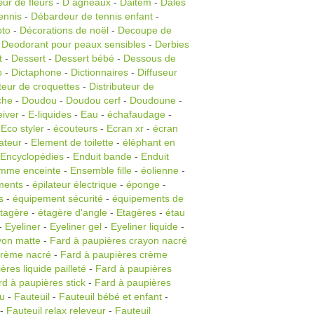
ur de fleurs
-
D agneaux
-
Daitem
-
Dales
ennis
-
Débardeur de tennis enfant
-
oto
-
Décorations de noël
-
Decoupe de
-
Deodorant pour peaux sensibles
-
Derbies
t
-
Dessert
-
Dessert bébé
-
Dessous de
o
-
Dictaphone
-
Dictionnaires
-
Diffuseur
uteur de croquettes
-
Distributeur de
che
-
Doudou
-
Doudou cerf
-
Doudoune
-
eiver
-
E-liquides
-
Eau
-
échafaudage
-
-
Eco styler
-
écouteurs
-
Ecran xr
-
écran
ateur
-
Element de toilette
-
éléphant en
Encyclopédies
-
Enduit bande
-
Enduit
emme enceinte
-
Ensemble fille
-
éolienne
-
ments
-
épilateur électrique
-
éponge
-
s
-
équipement sécurité
-
équipements de
tagère
-
étagère d'angle
-
Etagères
-
étau
-
Eyeliner
-
Eyeliner gel
-
Eyeliner liquide
-
yon matte
-
Fard à paupières crayon nacré
crème nacré
-
Fard à paupières crème
res liquide pailleté
-
Fard à paupières
rd à paupières stick
-
Fard à paupières
u
-
Fauteuil
-
Fauteuil bébé et enfant
-
-
Fauteuil relax releveur
-
Fauteuil