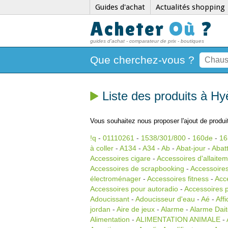
Guides d'achat
Actualités shopping
Acheter
Où
?
guides d'achat - comparateur de prix - boutiques
Que cherchez-vous ?
Liste des produits à H
Vous souhaitez nous proposer l'ajout de produit
!q
-
01110261
-
1538/301/800
-
160de
-
16
à coller
-
A134
-
A34
-
Ab
-
Abat-jour
-
Abat
Accessoires cigare
-
Accessoires d'allaite
Accessoires de scrapbooking
-
Accessoires
électroménager
-
Accessoires fitness
-
Acc
Accessoires pour autoradio
-
Accessoires 
Adoucissant
-
Adoucisseur d'eau
-
Aé
-
Aff
jordan
-
Aire de jeux
-
Alarme
-
Alarme Dai
Alimentation
-
ALIMENTATION ANIMALE
-