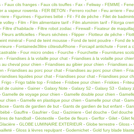
s
-
Faux cils franges
-
Faux cils touffes
-
Fax
-
Feliway
-
FEMME
-
Fene
er a vapeur rowenta
-
FER BETON
-
Ferrero rocher
-
Feu arriere
-
Feut
riere
-
Figurines
-
Figurines bébé
-
Fil
-
Fil de pêche
-
Filet de badmint
de volley
-
Film
-
Film alimentaire tarif
-
Film aluminim tarif
-
Filorga crem
-
Filtre d'habitacle
-
Filtre robot zodiac
-
Firewall
-
Fixateur de maquilla
-
Fleurs artificielles
-
Fleurs séchées
-
Flipper
-
Flotteur de pêche
-
Flot
eint minéral
-
Fond de teint mousse
-
Fond de teint poudre
-
Fond de te
érieure
-
Fontainede3litre côtesduRhone
-
Forcapil antichute
-
Foret a c
castrable
-
Four micro ondes
-
Fourche
-
Fourchette
-
Fournitures scol
en
-
Friandises à la volaille pour chat
-
Friandises à la volaille pour chie
s au cheval pour chien
-
Friandises au gibier pour chien
-
Friandises au
en
-
Friandises au porc pour chat
-
Friandises au porc pour chien
-
Fri
riandises liquides pour chat
-
Friandises pour chat
-
Friandises pour ch
-
Frigo
-
Frigo table top
-
Frisbee
-
Frisbee pour chien
-
Friskies
-
Frite
il de cuisine
-
Gainer
-
Galaxy Note
-
Galaxy S2
-
Galaxy S3
-
Galaxy z
-
Gamelle de voyage pour chien
-
Gamelle double pour chien
-
Gamelle
our chien
-
Gamelle en plastique pour chien
-
Gamelle pour chat
-
Game
 boxe
-
Gants de gardien de but
-
Gants de gardien de but enfant
-
Gan
 bébé
-
Gauffre
-
Gaufrier
-
Gaz
-
Gaziniere
-
Gel douche
-
Gel douche p
ères de handball
-
Géotextile
-
Gerbe de fleurs
-
Gerflor
-
Gilet
-
Gilet 
Glacière
-
GLOBE LUMINAIRE EXTERIEUR
-
Globe terrestre
-
Gloss
-
ailleté
-
Gloss à lèvres repulpant
-
Godemichet
-
Gold fury blade blaste