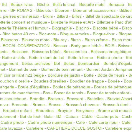
-
Bd
-
Beaux livres
-
Bêche
-
Bella le chat
-
Béquille moto
-
Berceau
-
Be
rrre
-
BF ROMA 2
-
Bibelots
-
Biberon
-
Biberon et accessoires
-
Biblio
x, pierres et mineraux
-
Bikini
-
Billard
-
Billes
-
Billet de spectacle de ci
letterie concert et musique
-
Billetterie Musée et Art
-
Billetterie Parc d'a
letterie Théâtre et Humour
-
Biographie
-
Biscino
-
Biscotte bébé
-
Bisco
-
Bloc beton 40 cm
-
Bloc-note
-
Bloque-armoire
-
Bloque-four
-
Bloque
-
Blousons
-
Blousons moto
-
Blu-ray
-
Blush
-
Blush crème
-
Blush mou
-
BOCAL CONSERVATION
-
Bocaux
-
Body pour bébé
-
BOIS
-
Boisso
lante
-
Boissons
-
Boissons bébé
-
Boissons bio
-
Boissons énergétique
-
Boîte à clefs
-
Boîte à dent de lait
-
Boîte à forme
-
Boîte à photo
-
Boî
rangement
-
Boites archives
-
Bol
-
Bolas
-
Bombardier
-
Bombe d'équita
net
-
Bonnet de bain
-
Bonnet de bain enfant
-
Bonnet Jordan Jumpma
h cuir brillant h21 beige
-
Bordure de jardin
-
Botte
-
Botte de fleurs
-
B
ouchon d oreille
-
Boucles d'oreilles
-
Bouclier de frappe
-
Bouée
-
Bou
angerie
-
Boule d'équilibre
-
Boules de pétanque
-
Boules de pétanque
utons de manchettes
-
Box
-
Boxer de tennis
-
Boxer de tennis enfant
ts caoutchouc
-
Brandie
-
Brasero
-
Brassard
-
Bretelles
-
Breztel Alsac
se vu
-
Brocante
-
Brome
-
Brosse
-
Brosse à cheveux
-
Brosse à dent
-
Brouette enfant
-
Brouettes
-
Broyeur
-
Broyeuse
-
Brume anti moust
oulement
-
But de foot
-
Buts
-
BZ
-
Caban
-
Câble
-
Cache-pots
-
Cache
-
Cadre photo
-
Cadre photo numérique
-
Café
-
Cafe carte nour
-
Café 
Cafe lavazza
-
Cafetière
-
CAFETIERE DOLCE GUSTO
-
Cafetière exp