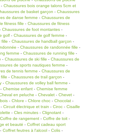
-
Chaussures bois orange talons 5cm et
haussures de basket garçon
-
Chaussures
es de danse femme
-
Chaussures de
 fitness fille
-
Chaussures de fitness
-
Chaussures de foot montantes
-
 golf
-
Chaussures de golf femme
-
fille
-
Chaussures de handball garçon
-
andonnée
-
Chaussures de randonnée fille
-
ing femme
-
Chaussures de running fille
-
e
-
Chaussures de ski fille
-
Chaussures de
ssures de sports nautiques femme
-
es de tennis femme
-
Chaussures de
fille
-
Chaussures de trail garçon
-
y
-
Chaussures de volley ball femme
-
-
Chemise enfant
-
Chemise femme
Cheval en peluche
-
Chevalet
-
Chevet
-
 bois
-
Chlore
-
Chlore choc
-
Chocolat
-
-
Circuit électrique et train
-
Ciroc
-
Cisaille
olette
-
Cles minutes
-
Clignotant
-
Coffre de rangement
-
Coffre de toit
-
ge et beauté
-
Coffret cadeau sport
-
Coffret feutres à l'alcool
-
Colis
-